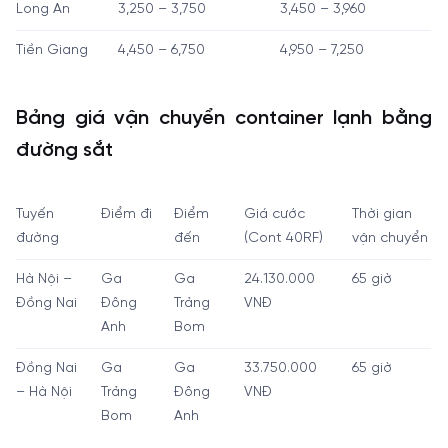
Long An
3,250 – 3,750
3,450 – 3,960
Tiền Giang
4,450 – 6,750
4,950 – 7,250
Bảng giá vận chuyển container lạnh bằng
đường sắt
Tuyến
Điểm đi
Điểm
Giá cước
Thời gian
đường
đến
(Cont 40RF)
vận chuyển
Hà Nội –
Ga
Ga
24.130.000
65 giờ
Đồng Nai
Đông
Trảng
VNĐ
Anh
Bom
Đồng Nai
Ga
Ga
33.750.000
65 giờ
– Hà Nội
Trảng
Đông
VNĐ
Bom
Anh