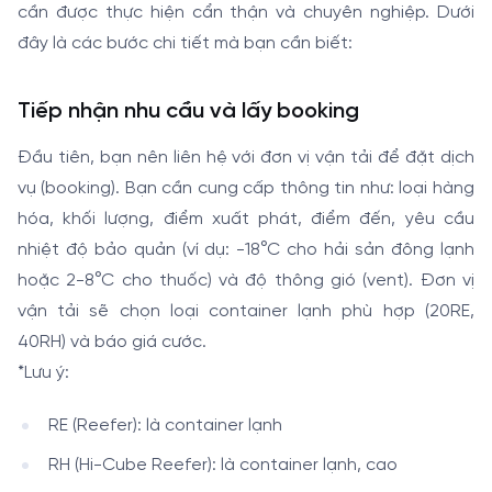
cần được thực hiện cẩn thận và chuyên nghiệp. Dưới
đây là các bước chi tiết mà bạn cần biết:
Tiếp nhận nhu cầu và lấy booking
Đầu tiên, bạn nên liên hệ với đơn vị vận tải để đặt dịch
vụ (booking). Bạn cần cung cấp thông tin như: loại hàng
hóa, khối lượng, điểm xuất phát, điểm đến, yêu cầu
nhiệt độ bảo quản (ví dụ: -18°C cho hải sản đông lạnh
hoặc 2-8°C cho thuốc) và độ thông gió (vent). Đơn vị
vận tải sẽ chọn loại container lạnh phù hợp (20RE,
40RH) và báo giá cước.
*Lưu ý:
RE (Reefer): là container lạnh
RH (Hi-Cube Reefer): là container lạnh, cao