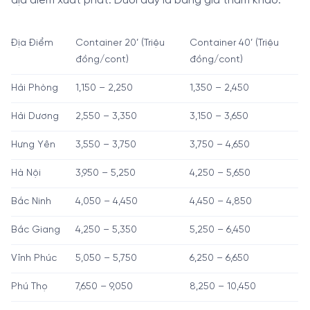
địa điểm xuất phát. Dưới đây là bảng giá tham khảo:
Địa Điểm
Container 20’ (Triệu
Container 40’ (Triệu
đồng/cont)
đồng/cont)
Hải Phòng
1,150 – 2,250
1,350 – 2,450
Hải Dương
2,550 – 3,350
3,150 – 3,650
Hưng Yên
3,550 – 3,750
3,750 – 4,650
Hà Nội
3,950 – 5,250
4,250 – 5,650
Bắc Ninh
4,050 – 4,450
4,450 – 4,850
Bắc Giang
4,250 – 5,350
5,250 – 6,450
Vĩnh Phúc
5,050 – 5,750
6,250 – 6,650
Phú Thọ
7,650 – 9,050
8,250 – 10,450