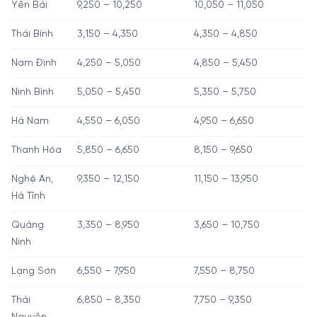
Yên Bái
9,250 – 10,250
10,050 – 11,050
Thái Bình
3,150 – 4,350
4,350 – 4,850
Nam Định
4,250 – 5,050
4,850 – 5,450
Ninh Bình
5,050 – 5,450
5,350 – 5,750
Hà Nam
4,550 – 6,050
4,950 – 6,650
Thanh Hóa
5,850 – 6,650
8,150 – 9,650
Nghệ An,
9,350 – 12,150
11,150 – 13,950
Hà Tĩnh
Quảng
3,350 – 8,950
3,650 – 10,750
Ninh
Lạng Sơn
6,550 – 7,950
7,550 – 8,750
Thái
6,850 – 8,350
7,750 – 9,350