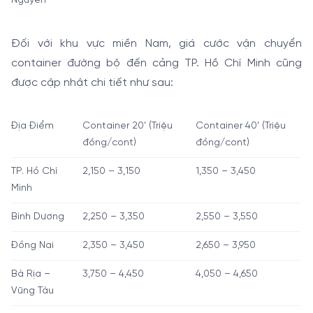
Nguyên
Đối với khu vực miền Nam, giá cước vận chuyển
container đường bộ đến cảng TP. Hồ Chí Minh cũng
được cập nhật chi tiết như sau:
Địa Điểm
Container 20’ (Triệu
Container 40’ (Triệu
đồng/cont)
đồng/cont)
TP. Hồ Chí
2,150 – 3,150
1,350 – 3,450
Minh
Bình Dương
2,250 – 3,350
2,550 – 3,550
Đồng Nai
2,350 – 3,450
2,650 – 3,950
Bà Rịa –
3,750 – 4,450
4,050 – 4,650
Vũng Tàu