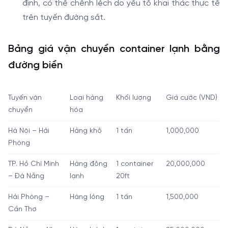
định, có thể chênh lệch do yếu tố khai thác thực tế
trên tuyến đường sắt.
Bảng giá vận chuyển container lạnh bằng
đường biển
Tuyến vận
Loại hàng
Khối lượng
Giá cước (VND)
chuyển
hóa
Hà Nội – Hải
Hàng khô
1 tấn
1,000,000
Phòng
TP. Hồ Chí Minh
Hàng đông
1 container
20,000,000
– Đà Nẵng
lạnh
20ft
Hải Phòng –
Hàng lỏng
1 tấn
1,500,000
Cần Thơ