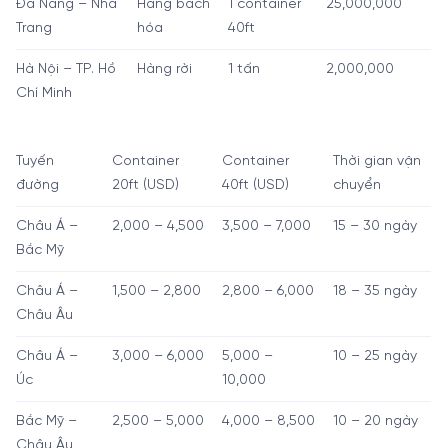
Đà Nẵng – Nha
Hàng bách
1 container
25,000,000
Trang
hóa
40ft
Hà Nội – TP. Hồ
Hàng rời
1 tấn
2,000,000
Chí Minh
Tuyến
Container
Container
Thời gian vận
đường
20ft (USD)
40ft (USD)
chuyển
Châu Á –
2,000 – 4,500
3,500 – 7,000
15 – 30 ngày
Bắc Mỹ
Châu Á –
1,500 – 2,800
2,800 – 6,000
18 – 35 ngày
Châu Âu
Châu Á –
3,000 – 6,000
5,000 –
10 – 25 ngày
Úc
10,000
Bắc Mỹ –
2,500 – 5,000
4,000 – 8,500
10 – 20 ngày
Châu Âu