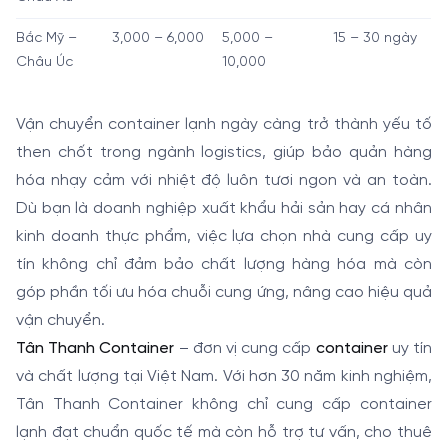
Bắc Mỹ –
3,000 – 6,000
5,000 –
15 – 30 ngày
Châu Úc
10,000
Vận chuyển container lạnh ngày càng trở thành yếu tố
then chốt trong ngành logistics, giúp bảo quản hàng
hóa nhạy cảm với nhiệt độ luôn tươi ngon và an toàn.
Dù bạn là doanh nghiệp xuất khẩu hải sản hay cá nhân
kinh doanh thực phẩm, việc lựa chọn nhà cung cấp uy
tín không chỉ đảm bảo chất lượng hàng hóa mà còn
góp phần tối ưu hóa chuỗi cung ứng, nâng cao hiệu quả
vận chuyển.
Tân Thanh Container
– đơn vị cung cấp
container
uy tín
và chất lượng tại Việt Nam. Với hơn 30 năm kinh nghiệm,
Tân Thanh Container không chỉ cung cấp container
lạnh đạt chuẩn quốc tế mà còn hỗ trợ tư vấn, cho thuê