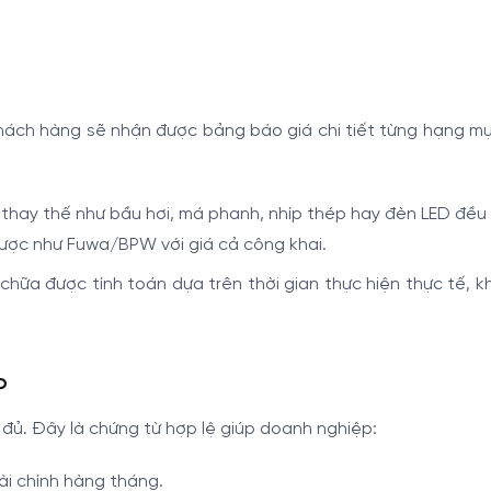
khách hàng sẽ nhận được bảng báo giá chi tiết từng hạng m
n thay thế như bầu hơi, má phanh, nhíp thép hay đèn LED đều
lược như Fuwa/BPW với giá cả công khai.
 chữa được tính toán dựa trên thời gian thực hiện thực tế, 
p
đủ. Đây là chứng từ hợp lệ giúp doanh nghiệp:
ài chính hàng tháng.