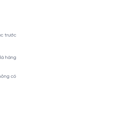
ục trước
 là hàng
không có