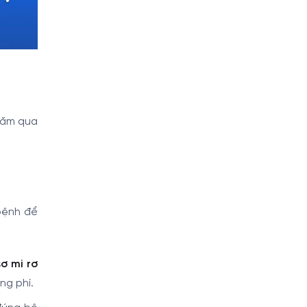
năm qua
bệnh để
sơ mi rơ
ng phí.