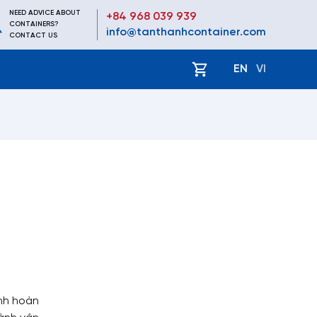
NEED ADVICE ABOUT
+84 968 039 939
CONTAINERS?
info@tanthanhcontainer.com
CONTACT US
EN
VI
ành hoàn