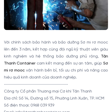
Với chính sách bảo hành và bảo dưỡng Sơ mi rơ mooc
lên đến 3 năm, kết hợp cùng đội ngũ kỹ thuật viên giàu
kinh nghiệm và hệ thống bảo dưỡng phủ rộng,
Tân
Thanh Container
cam kết mang đến sự an tâm, giúp
Sơ
mi rơ mooc
vận hành bền bỉ, tối ưu chi phí và nâng cao
hiệu quả kinh doanh của doanh nghiệp.
--------------------------------
Công ty Cổ phần Thương mại Cơ khí Tân Thanh
Địa chỉ: Số 14, Đường số 15, Phường Linh Xuân, TP. HCM
Số điện thoại: 0968 039 939