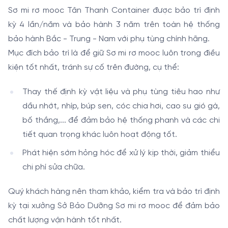
Sơ mi rơ mooc Tân Thanh Container được bảo trì định
kỳ 4 lần/năm và bảo hành 3 năm trên toàn hệ thống
bảo hành Bắc - Trung - Nam với phụ tùng chính hãng.
Mục đích bảo trì là để giữ Sơ mi rơ mooc luôn trong điều
kiện tốt nhất, tránh sự cố trên đường, cụ thể:
Thay thế định kỳ vật liệu và phụ tùng tiêu hao như
dầu nhớt, nhíp, búp sen, cóc chia hơi, cao su gió gà,
bố thắng,... để đảm bảo hệ thống phanh và các chi
tiết quan trọng khác luôn hoạt động tốt.
Phát hiện sớm hỏng hóc để xử lý kịp thời, giảm thiểu
chi phí sửa chữa.
Quý khách hàng nên tham khảo, kiểm tra và bảo trì định
kỳ tại xưởng Sở Bảo Dưỡng Sơ mi rơ mooc để đảm bảo
chất lượng vận hành tốt nhất.