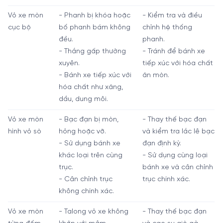
Vỏ xe mòn
- Phanh bị khóa hoặc
- Kiểm tra và điều
cục bộ
bố phanh bám không
chỉnh hệ thống
đều.
phanh.
- Thắng gấp thường
- Tránh để bánh xe
xuyên.
tiếp xúc với hóa chất
- Bánh xe tiếp xúc với
ăn mòn.
hóa chất như xăng,
dầu, dung môi.
Vỏ xe mòn
- Bạc đạn bị mòn,
- Thay thế bạc đạn
hình vỏ sò
hỏng hoặc vỡ.
và kiểm tra lắc lê bạc
- Sử dụng bánh xe
đạn định kỳ.
khác loại trên cùng
- Sử dụng cùng loại
trục.
bánh xe và cân chỉnh
- Cân chỉnh trục
trục chính xác.
không chính xác.
Vỏ xe mòn
- Talong vỏ xe không
- Thay thế bạc đạn