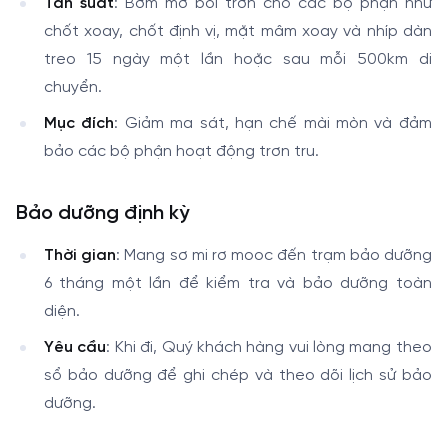
Tần suất
: Bơm mỡ bôi trơn cho các bộ phận như
chốt xoay, chốt định vị, mặt mâm xoay và nhíp dàn
treo 15 ngày một lần hoặc sau mỗi 500km di
chuyển.
Mục đích
: Giảm ma sát, hạn chế mài mòn và đảm
bảo các bộ phận hoạt động trơn tru.
Bảo dưỡng định kỳ
Thời gian
: Mang sơ mi rơ mooc đến trạm bảo dưỡng
6 tháng một lần để kiểm tra và bảo dưỡng toàn
diện.
Yêu cầu
: Khi đi, Quý khách hàng vui lòng mang theo
sổ bảo dưỡng để ghi chép và theo dõi lịch sử bảo
dưỡng.