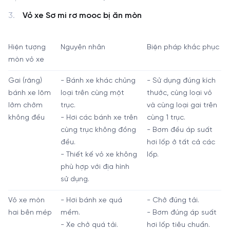
Vỏ xe Sơ mi rơ mooc bị ăn mòn
Hiện tượng
Nguyên nhân
Biện pháp khắc phục
mòn vỏ xe
Gai (răng)
- Bánh xe khác chủng
- Sử dụng đúng kích
bánh xe lõm
loại trên cùng một
thước, cùng loại vỏ
lởm chởm
trục.
và cùng loại gai trên
không đều
- Hơi các bánh xe trên
cùng 1 trục.
cùng trục không đồng
- Bơm đều áp suất
đều.
hơi lốp ở tất cả các
- Thiết kế vỏ xe không
lốp.
phù hợp với địa hình
sử dụng.
Vỏ xe mòn
- Hơi bánh xe quá
- Chở đúng tải.
hai bên mép
mềm.
- Bơm đúng áp suất
- Xe chở quá tải.
hơi lốp tiêu chuẩn.