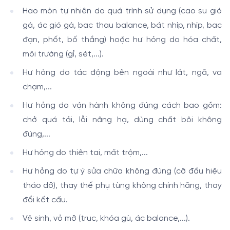
Hao mòn tự nhiên do quá trình sử dụng (cao su gió
gà, ác gió gà, bạc thau balance, bát nhíp, nhíp, bạc
đạn, phốt, bố thắng) hoặc hư hỏng do hóa chất,
môi trường (gỉ, sét,...).
Hư hỏng do tác động bên ngoài như lật, ngã, va
chạm,...
Hư hỏng do vận hành không đúng cách bao gồm:
chở quá tải, lỗi nâng hạ, dùng chất bôi không
đúng,...
Hư hỏng do thiên tai, mất trộm,...
Hư hỏng do tự ý sửa chữa không đúng (cỡ đầu hiệu
tháo dỡ), thay thế phụ tùng không chính hãng, thay
đổi kết cấu.
Vệ sinh, vỏ mỡ (trục, khóa gù, ác balance,...).