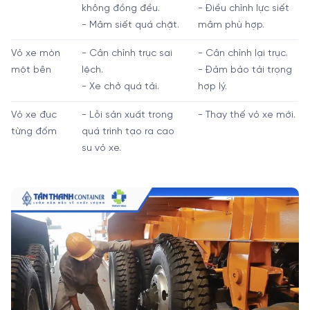
không đồng đều.
- Điều chỉnh lực siết
- Mâm siết quá chặt.
mâm phù hợp.
Vỏ xe mòn
- Cân chỉnh trục sai
- Cân chỉnh lại trục.
một bên
lệch.
- Đảm bảo tải trọng
- Xe chở quá tải.
hợp lý.
Vỏ xe đục
- Lỗi sản xuất trong
- Thay thế vỏ xe mới.
từng đốm
quá trình tạo ra cao
su vỏ xe.