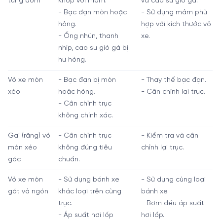
từng đốm
khớp với mâm.
và cao su giò gà.
- Bạc đạn mòn hoặc
- Sử dụng mâm phù
hỏng.
hợp với kích thước vỏ
- Ống nhún, thanh
xe.
nhíp, cao su giò gà bị
hư hỏng.
Vỏ xe mòn
- Bạc đạn bị mòn
- Thay thế bạc đạn.
xéo
hoặc hỏng.
- Cân chỉnh lại trục.
- Cân chỉnh trục
không chính xác.
Gai (răng) vỏ
- Cân chỉnh trục
- Kiểm tra và cân
mòn xéo
không đúng tiêu
chỉnh lại trục.
góc
chuẩn.
Vỏ xe mòn
- Sử dụng bánh xe
- Sử dụng cùng loại
gót và ngón
khác loại trên cùng
bánh xe.
trục.
- Bơm đều áp suất
- Áp suất hơi lốp
hơi lốp.