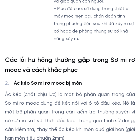
và giác quan con người.
- Mức độ cao: sử dụng trang thiết bị
máy móc hiện đại, chẩn đoán tình
trạng phương tiện sau khi đã xảy ra sự
cố hoặc để phòng những sự cố khả
năng xảy ra.
Các lỗi hư hỏng thường gặp trong Sơ mi rơ
mooc và cách khắc phục
Ắc kéo Sơ mi rơ mooc bị mòn
Ắc kéo (chốt chịu lực) là một bộ phận quan trọng của
Sơ mi rơ mooc dùng để kết nối với ô tô đầu kéo. Nó là
một bộ phận quan trọng cần kiểm tra thường xuyên vì
có sự ma sát với thớt đầu kéo. Trong quá trình sử dụng,
cần kiểm tra, thay thế ắc kéo khi mòn quá giới hạn (giới
hạn mòn tiêu chuẩn 2mm).