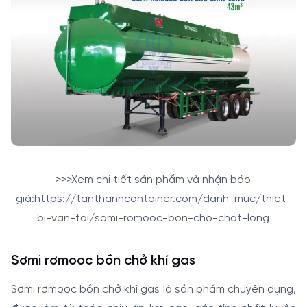
>>>Xem chi tiết sản phẩm và nhận báo
giá:https://tanthanhcontainer.com/danh-muc/thiet-
bi-van-tai/somi-romooc-bon-cho-chat-long
Sơmi rơmooc bồn chở khí gas
Sơmi rơmooc bồn chở khí gas là sản phẩm chuyên dụng,