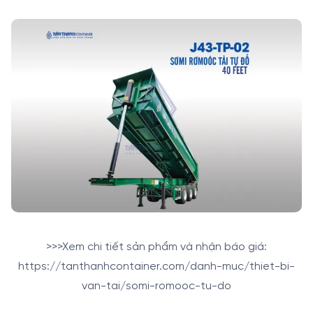
>>>Xem chi tiết sản phẩm và nhận báo giá:
https://tanthanhcontainer.com/danh-muc/thiet-bi-
van-tai/somi-romooc-tu-do