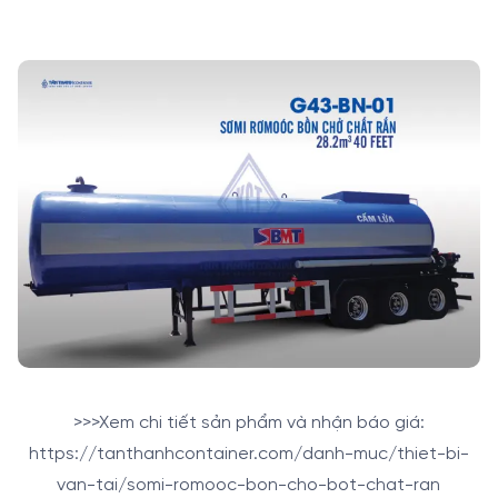
>>>Xem chi tiết sản phẩm và nhận báo giá:
https://tanthanhcontainer.com/danh-muc/thiet-bi-
van-tai/somi-romooc-bon-cho-bot-chat-ran