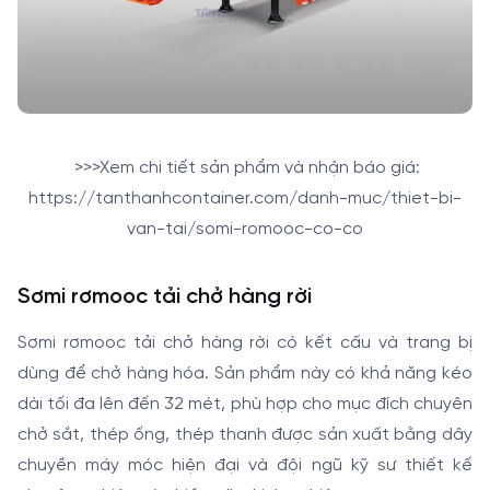
>>>Xem chi tiết sản phẩm và nhận báo giá:
https://tanthanhcontainer.com/danh-muc/thiet-bi-
van-tai/somi-romooc-co-co
Sơmi rơmooc tải chở hàng rời
Sơmi rơmooc tải chở hàng rời có kết cấu và trang bị
dùng để chở hàng hóa. Sản phẩm này có khả năng kéo
dài tối đa lên đến 32 mét, phù hợp cho mục đích chuyên
chở sắt, thép ống, thép thanh được sản xuất bằng dây
chuyền máy móc hiện đại và đội ngũ kỹ sư thiết kế