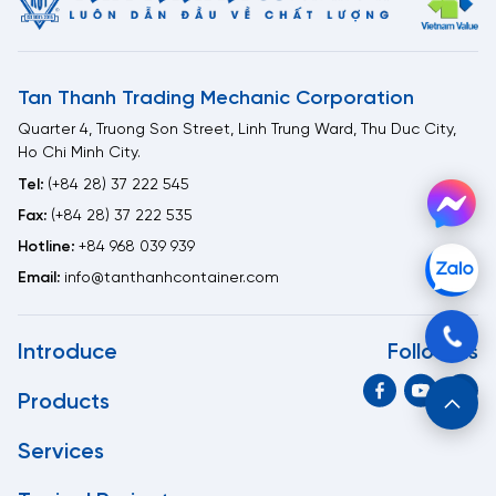
Tan Thanh Trading Mechanic Corporation
Quarter 4, Truong Son Street, Linh Trung Ward, Thu Duc City,
Ho Chi Minh City.
Tel:
(+84 28) 37 222 545
Fax:
(+84 28) 37 222 535
Hotline:
+84 968 039 939
Email:
info@tanthanhcontainer.com
Introduce
Follow us
Products
Services