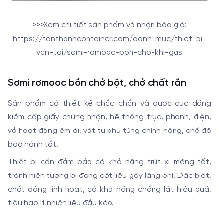
>>>Xem chi tiết sản phẩm và nhận báo giá:
https://tanthanhcontainer.com/danh-muc/thiet-bi-
van-tai/somi-romooc-bon-cho-khi-gas
Sơmi rơmooc bồn chở bột, chở chất rắn
Sản phẩm có thiết kế chắc chắn và được cục đăng
kiểm cấp giấy chứng nhận, hệ thống trục, phanh, điện,
vỏ hoạt động êm ái, vật tư phụ tùng chính hãng, chế độ
bảo hành tốt.
Thiết bị cần đảm bảo có khả năng trút xi măng tốt,
tránh hiện tượng bị đọng cốt liệu gây lãng phí. Đặc biệt,
chốt động linh hoạt, có khả năng chống lật hiệu quả,
tiêu hao ít nhiên liệu đầu kéo.