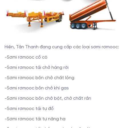
Hiện, Tân Thanh đang cung cấp các loại sơmi rơmooc:
-
Sơmi rơmooc cổ cò
-
Sơmi rơmooc tải chở hàng rời
-
Sơmi rơmooc bồn chở chất lỏng
-
Sơmi rơmooc bồn chở khí gas
-
Sơmi rơmooc bồn chở bột, chở chất rắn
-
Sơmi rơmooc tải tự đổ
-
Sơmi rơmooc tải tự nâng hạ