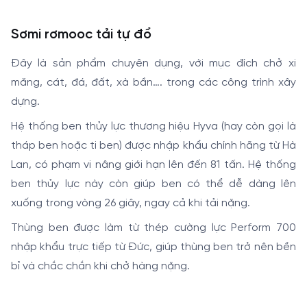
Sơmi rơmooc tải tự đổ
Đây là sản phẩm chuyên dụng, với mục đích chở xi
măng, cát, đá, đất, xà bần…. trong các công trình xây
dựng.
Hệ thống ben thủy lực thương hiệu Hyva (hay còn gọi là
tháp ben hoặc ti ben) được nhập khẩu chính hãng từ Hà
Lan, có phạm vi nâng giới hạn lên đến 81 tấn. Hệ thống
ben thủy lực này còn giúp ben có thể dễ dàng lên
xuống trong vòng 26 giây, ngay cả khi tải nặng.
Thùng ben được làm từ thép cường lực Perform 700
nhập khẩu trực tiếp từ Đức, giúp thùng ben trở nên bền
bỉ và chắc chắn khi chở hàng nặng.