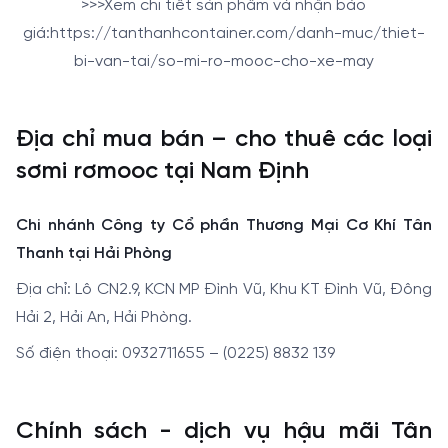
>>>Xem chi tiết sản phẩm và nhận báo
giá:https://tanthanhcontainer.com/danh-muc/thiet-
bi-van-tai/so-mi-ro-mooc-cho-xe-may
Địa chỉ mua bán – cho thuê các loại
sơmi rơmooc tại Nam Định
Chi nhánh Công ty Cổ phần Thương Mại Cơ Khí Tân
Thanh tại Hải Phòng
Địa chỉ: Lô CN2.9, KCN MP Đình Vũ, Khu KT Đình Vũ, Đông
Hải 2, Hải An, Hải Phòng.
Số điện thoại: 0932711655 – (0225) 8832 139
Chính sách - dịch vụ hậu mãi Tân