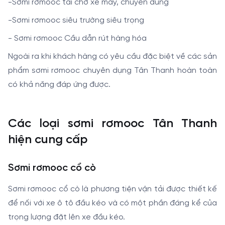
-
Sơmi rơmooc tải chở xe máy, chuyên dùng
-
Sơmi rơmooc siêu trường siêu trọng
-
Sơmi rơmooc Cầu dẫn rút hàng hóa
Ngoài ra khi khách hàng có yêu cầu đặc biệt về các sản
phẩm sơmi rơmooc chuyên dụng Tân Thanh hoàn toàn
có khả năng đáp ứng được.
Các loại sơmi rơmooc Tân Thanh
hiện cung cấp
Sơmi rơmooc cổ cò
Sơmi rơmooc cổ cò là phương tiện vận tải được thiết kế
để nối với xe ô tô đầu kéo và có một phần đáng kể của
trọng lượng đặt lên xe đầu kéo.