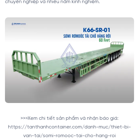
chuyên nghiệp và nhiều năm kinh nghiệm.
>>>Xem chi tiết sản phẩm và nhận báo giá:
https://tanthanhcontainer.com/danh-muc/thiet-bi-
van-tai/somi-romooc-tai-cho-hang-roi