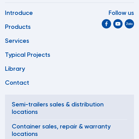
Introduce
Follow us
Products
Services
Typical Projects
Library
Contact
Semi-trailers sales & distribution
locations
Container sales, repair & warranty
locations