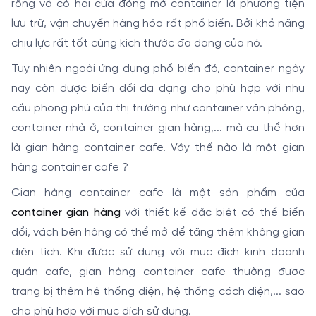
rỗng và có hai cửa đóng mở container là phương tiện
lưu trữ, vận chuyển hàng hóa rất phổ biến. Bởi khả năng
chịu lực rất tốt cùng kích thước đa dạng của nó.
Tuy nhiên ngoài ứng dụng phổ biến đó, container ngày
nay còn được biến đổi đa dạng cho phù hợp với nhu
cầu phong phú của thị trường như container văn phòng,
container nhà ở, container gian hàng,... mà cụ thể hơn
là gian hàng container cafe. Vậy thế nào là một gian
hàng container cafe ?
Gian hàng container cafe là một sản phẩm của
container gian hàng
với thiết kế đặc biệt có thể biến
đổi, vách bên hông có thể mở để tăng thêm không gian
diện tích. Khi được sử dụng với mục đích kinh doanh
quán cafe, gian hàng container cafe thường được
trang bị thêm hệ thống điện, hệ thống cách điện,... sao
cho phù hợp với mục đích sử dụng.