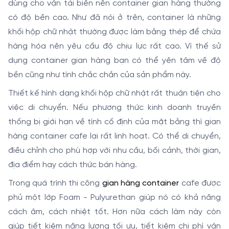
dùng cho vận tải biển nên container gian hàng thường
có độ bền cao. Như đã nói ở trên, container là những
khối hộp chữ nhật thường được làm bằng thép để chứa
hàng hóa nên yêu cầu độ chịu lực rất cao. Vì thế sử
dụng container gian hàng bạn có thể yên tâm về độ
bền cũng như tính chắc chắn của sản phẩm này.
Thiết kế hình dạng khối hộp chữ nhật rất thuận tiện cho
việc di chuyển. Nếu phương thức kinh doanh truyền
thống bị giới hạn về tính cố định của mặt bằng thì gian
hàng container cafe lại rất linh hoạt. Có thể di chuyển,
điều chỉnh cho phù hợp với nhu cầu, bối cảnh, thời gian,
địa điểm hay cách thức bán hàng.
Trong quá trình thi công
gian hàng container
cafe được
phủ một lớp Foam - Pulyurethan giúp nó có khả năng
cách âm, cách nhiệt tốt. Hơn nữa cách làm này còn
giúp tiết kiệm năng lượng tối ưu, tiết kiệm chi phí vận