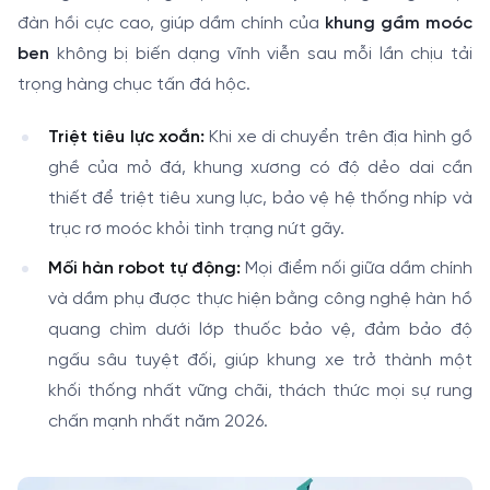
đàn hồi cực cao, giúp dầm chính của
khung gầm moóc
ben
không bị biến dạng vĩnh viễn sau mỗi lần chịu tải
trọng hàng chục tấn đá hộc.
Triệt tiêu lực xoắn:
Khi xe di chuyển trên địa hình gồ
ghề của mỏ đá, khung xương có độ dẻo dai cần
thiết để triệt tiêu xung lực, bảo vệ hệ thống nhíp và
trục rơ moóc khỏi tình trạng nứt gãy.
Mối hàn robot tự động:
Mọi điểm nối giữa dầm chính
và dầm phụ được thực hiện bằng công nghệ hàn hồ
quang chìm dưới lớp thuốc bảo vệ, đảm bảo độ
ngấu sâu tuyệt đối, giúp khung xe trở thành một
khối thống nhất vững chãi, thách thức mọi sự rung
chấn mạnh nhất năm 2026.