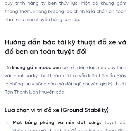
quy trình nâng ty ben thủy lực. Một bộ khung gầm
thẳng thớm, không bị sàng lắc chính là lá chắn an toàn
nhất cho mọi chuyến hàng san lấp.
Hướng dẫn bác tài kỹ thuật đỗ xe và
đổ ben an toàn tuyệt đối
Dù
khung gầm moóc ben
có tốt đến đâu, nếu quy trình
vận hành sai kỹ thuật, rủi ro lật xe vẫn luôn tiềm ẩn. Đây
là những lưu ý sống còn mà đội ngũ chuyên gia kỹ thuật
Tân Thanh luôn khuyến cáo:
Lựa chọn vị trí đỗ xe (Ground Stability)
Mặt bằng phẳng và nền đất cứng:
Tuyệt đối
không bao giờ thực hiện đổ ben khi xe đang đậu