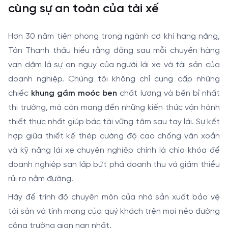
cùng sự an toàn của tài xế
Hơn 30 năm tiên phong trong ngành cơ khí hạng nặng,
Tân Thanh thấu hiểu rằng đằng sau mỗi chuyến hàng
vạn dặm là sự an nguy của người lái xe và tài sản của
doanh nghiệp. Chúng tôi không chỉ cung cấp những
chiếc
khung gầm moóc ben
chất lượng và bền bỉ nhất
thị trường, mà còn mang đến những kiến thức vận hành
thiết thực nhất giúp bác tài vững tâm sau tay lái. Sự kết
hợp giữa thiết kế thép cường độ cao chống vặn xoắn
và kỹ năng lái xe chuyên nghiệp chính là chìa khóa để
doanh nghiệp san lấp bứt phá doanh thu và giảm thiểu
rủi ro nằm đường.
Hãy để trình độ chuyên môn của nhà sản xuất bảo vệ
tài sản và tính mạng của quý khách trên mọi nẻo đường
công trường gian nan nhất.