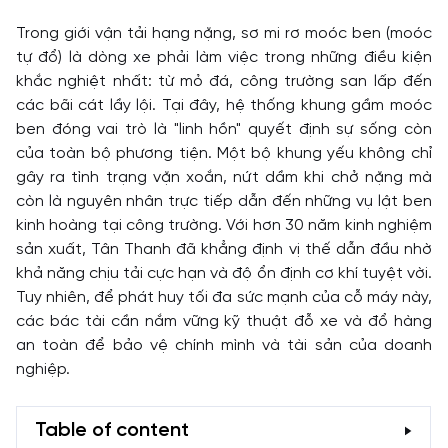
Trong giới vận tải hạng nặng, sơ mi rơ moóc ben (moóc
tự đổ) là dòng xe phải làm việc trong những điều kiện
khắc nghiệt nhất: từ mỏ đá, công trường san lấp đến
các bãi cát lầy lội. Tại đây, hệ thống khung gầm moóc
ben đóng vai trò là "linh hồn" quyết định sự sống còn
của toàn bộ phương tiện. Một bộ khung yếu không chỉ
gây ra tình trạng vặn xoắn, nứt dầm khi chở nặng mà
còn là nguyên nhân trực tiếp dẫn đến những vụ lật ben
kinh hoàng tại công trường. Với hơn 30 năm kinh nghiệm
sản xuất, Tân Thanh đã khẳng định vị thế dẫn đầu nhờ
khả năng chịu tải cực hạn và độ ổn định cơ khí tuyệt vời.
Tuy nhiên, để phát huy tối đa sức mạnh của cỗ máy này,
các bác tài cần nắm vững kỹ thuật đỗ xe và đổ hàng
an toàn để bảo vệ chính mình và tài sản của doanh
nghiệp.
Table of content