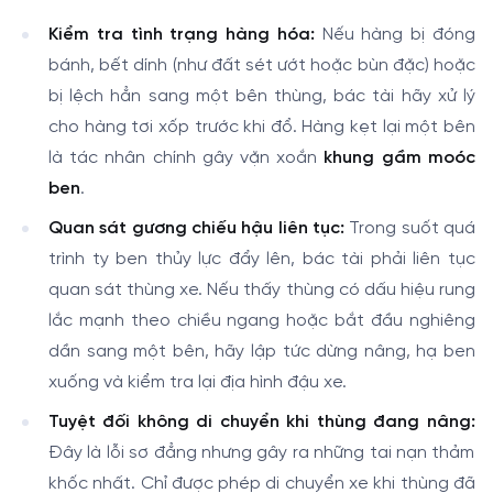
Kiểm tra tình trạng hàng hóa:
Nếu hàng bị đóng
bánh, bết dính (như đất sét ướt hoặc bùn đặc) hoặc
bị lệch hẳn sang một bên thùng, bác tài hãy xử lý
cho hàng tơi xốp trước khi đổ. Hàng kẹt lại một bên
là tác nhân chính gây vặn xoắn
khung gầm moóc
ben
.
Quan sát gương chiếu hậu liên tục:
Trong suốt quá
trình ty ben thủy lực đẩy lên, bác tài phải liên tục
quan sát thùng xe. Nếu thấy thùng có dấu hiệu rung
lắc mạnh theo chiều ngang hoặc bắt đầu nghiêng
dần sang một bên, hãy lập tức dừng nâng, hạ ben
xuống và kiểm tra lại địa hình đậu xe.
Tuyệt đối không di chuyển khi thùng đang nâng:
Đây là lỗi sơ đẳng nhưng gây ra những tai nạn thảm
khốc nhất. Chỉ được phép di chuyển xe khi thùng đã