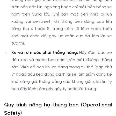
trên nền đất lún, nghiêng hoặc chỉ một bên bánh xe
nằm trên vũng lầy. Chỉ cần một bên nhíp bị lún
xuống vài centimet, khi thùng ben dâng cao lên
tầng thứ 4 hoặc 5, trọng tâm sẽ lệch hoàn toàn
khỏi mặt chân đế, gây lực xoắn cực đại làm lật xe
tức thì.
Xe và rơ moóc phải thẳng hàng:
Hãy đảm bảo xe
đầu kéo và moóc ben nằm trên một đường thẳng
tắp. Việc đổ ben khi xe đang trong tư thế "gập chữ
V" hoặc đầu kéo đang đánh lái sẽ làm giảm đáng kể
khả năng giữ thăng bằng của khung gầm, khiến ty
ben đẩy lệch tâm gây gãy ty hoặc lật thùng.
Quy trình nâng hạ thùng ben (Operational
Safety)