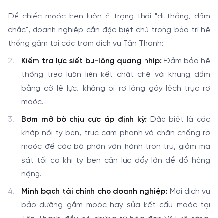
Để chiếc moóc ben luôn ở trạng thái "đi thẳng, đầm
chắc", doanh nghiệp cần đặc biệt chú trọng bảo trì hệ
thống gầm tại các trạm dịch vụ Tân Thanh:
Kiểm tra lực siết bu-lông quang nhíp:
Đảm bảo hệ
thống treo luôn liên kết chặt chẽ với khung dầm
bằng cờ lê lực, không bị rơ lỏng gây lệch trục rơ
moóc.
Bơm mỡ bò chịu cực áp định kỳ:
Đặc biệt là các
khớp nối ty ben, trục cam phanh và chân chống rơ
moóc để các bộ phận vận hành trơn tru, giảm ma
sát tối đa khi ty ben cần lực đẩy lớn để đổ hàng
nặng.
Minh bạch tài chính cho doanh nghiệp:
Mọi dịch vụ
bảo dưỡng gầm moóc hay sửa kết cấu moóc tại