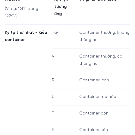
tương
(Ví dụ: “G1” trong
ứng
“22G1)
Ký tự thứ nhất - Kiểu
G
Container thường, không
container
thông hơi
V
Container thường, có
thông hơi
R
Container lạnh
U
Container mở nắp
T
Container bồn
P
Container sàn