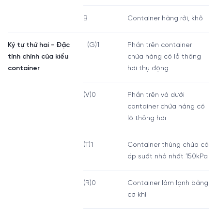
B
Container hàng rời, khô
Ký tự thứ hai - Đặc
(G)1
Phần trên container
tính chính của kiểu
chứa hàng có lỗ thông
container
hơi thụ động
(V)0
Phần trên và dưới
container chứa hàng có
lỗ thông hơi
(T)1
Container thùng chứa có
áp suất nhỏ nhất 150kPa
(R)0
Container làm lạnh bằng
cơ khí