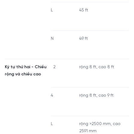
L
45 ft
N
49 ft
Ký tự thứ hai - Chiều
2
rộng 8 ft, cao 8 ft
rộng và chiều cao
4
rộng 8 ft, cao 9 ft
L
rộng >2500 mm, cao
2591 mm