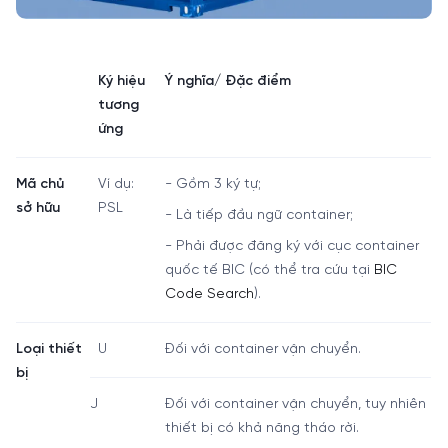
Ký hiệu
Ý nghĩa/ Đặc điểm
tương
ứng
Mã chủ
Ví dụ:
- Gồm 3 ký tự;
sở hữu
PSL
- Là tiếp đầu ngữ container;
- Phải được đăng ký với cục container
quốc tế BIC (có thể tra cứu tại
BIC
Code Search
).
Loại thiết
U
Đối với container vận chuyển.
bị
J
Đối với container vận chuyển, tuy nhiên
thiết bị có khả năng tháo rời.