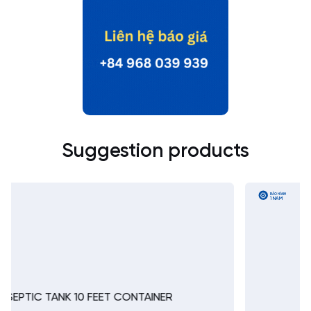
Suggestion products
BẢO HÀNH
LONG
1 NĂM
20 FEET
Dry Container 40 Feet (HC)