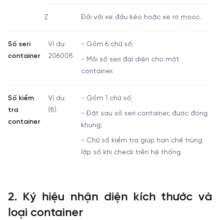
Z
Đối với xe đầu kéo hoặc xe rơ mooc.
Số seri
Ví dụ:
- Gồm 6 chữ số;
container
206008
- Mỗi số seri đại diện cho một
container.
Số kiểm
Ví dụ:
- Gồm 1 chữ số;
tra
(8)
- Đặt sau số seri container, được đóng
container
khung;
- Chữ số kiểm tra giúp hạn chế trùng
lặp số khi check trên hệ thống.
2. Ký hiệu nhận diện kích thước và
loại container