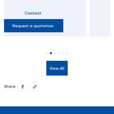
65.400.000₫
Buy now
View All
Share