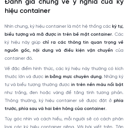
Đánh giá chung về ý nghĩa của ký
hiệu container
Nhìn chung, ký hiệu container là một hệ thống các
ký tự,
biểu tượng và mã được in trên bề mặt container
. Các
ký hiệu này giúp
chỉ ra các thông tin quan trọng về
nguồn gốc, nội dung và điều kiện vận chuyển
của
container đó.
Về đặc điểm hình thức, các ký hiệu này thường có kích
thước lớn và được
in bằng mực chuyên dụng
. Những ký
tự và biểu tượng thường được
in trên nền màu nổi bật
như trắng, đen hoặc vàng để tăng tính tương phản.
Thông thường, ký hiệu container sẽ được đặt ở
phía
trước, phía sau và hai bên hông của container
.
Tùy góc nhìn và cách hiểu, mỗi người sẽ có cách phân
loại các ký hiệu container riêng. Với bài viết trên, Tân