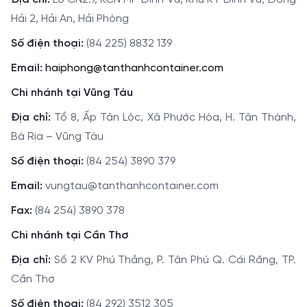
Hải 2, Hải An, Hải Phòng
Số điện thoại:
(84 225) 8832 139
Email:
haiphong@tanthanhcontainer.com
Chi nhánh tại Vũng Tàu
Địa chỉ:
Tổ 8, Ấp Tân Lộc, Xã Phước Hòa, H. Tân Thành,
Bà Rịa – Vũng Tàu
Số điện thoại:
(84 254) 3890 379
Email:
vungtau@tanthanhcontainer.com
Fax:
(84 254) 3890 378
Chi nhánh tại Cần Thơ
Địa chỉ:
Số 2 KV Phú Thắng, P. Tân Phú Q. Cái Răng, TP.
Cần Thơ
Số điện thoại:
(84 292) 3512 305