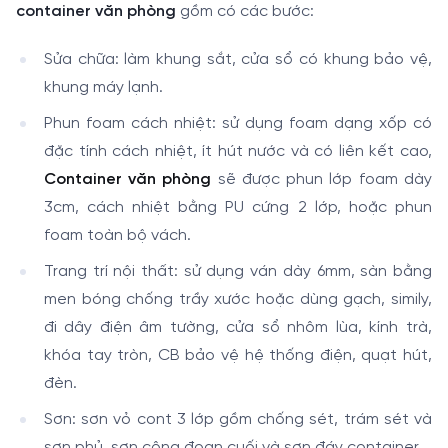
container văn phòng
gồm có các bước:
Sửa chữa: làm khung sắt, cửa sổ có khung bảo vệ,
khung máy lạnh.
Phun foam cách nhiệt: sử dụng foam dạng xốp có
đặc tính cách nhiệt, ít hút nước và có liên kết cao,
Container văn phòng
sẽ được phun lớp foam dày
3cm, cách nhiệt bằng PU cứng 2 lớp, hoặc phun
foam toàn bộ vách.
Trang trí nội thất: sử dụng ván dày 6mm, sàn bằng
men bóng chống trầy xước hoặc dùng gạch, simily,
đi dây điện âm tường, cửa sổ nhôm lùa, kính trà,
khóa tay tròn, CB bảo vệ hệ thống điện, quạt hút,
đèn.
Sơn: sơn vỏ cont 3 lớp gồm chống sét, trám sét và
sơn phủ, sơn công đoạn cuối và sơn đáy container.