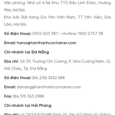
Văn phòng: Nhà số 6 N6 Khu TT5 Bắc Linh Đàm, Hoàng
Mai, Hà Nội.
Kho bãi: Bãi hàng Ga Yên Viên Nam, TT Yên Viên, Gia
Lâm, Hà Nội.
Số điện thoại:
0932 003 387 – Hotline: 1900 5757 38
Email:
hanoi@tanthanhcontainer.com
Chi nhánh tại Đà Nẵng
Địa chỉ:
Số 35 Trương Chí Cương, P. Hòa Cường Nam, Q.
Hải Châu, Tp. Đà Nẵng
Số điện thoại:
(84 236) 3632 688
Email:
danang@tanthanhcontainer.com
Fax:
(84 511) 363 2988
Chi nhánh tại Hải Phòng
Địa chỉ:
Lô CN2.9, KCN MP Đình Vũ, Khu KT Đình Vũ, Đông