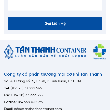
Gửi Liên Hệ
Công ty cổ phần thương mại cơ khí Tân Thanh
Số 14, Đường số 15, KP 30, P. Linh Xuân, TP. HCM
Tel:
(+84 28) 37 222 545
Fax:
(+84 28) 37 222 535
Hotline:
+84 968 039 939
Email:
info@tanthanhcontainer.com