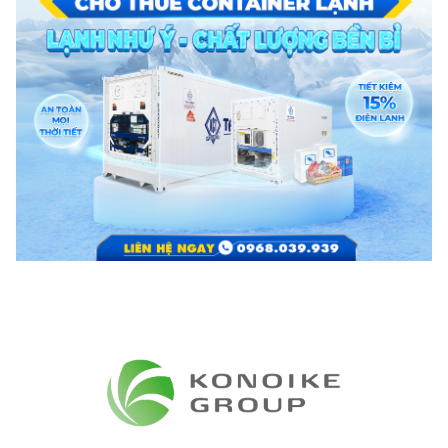
Đặc tính của container lạnh
Cấu tạo Container lạnh
Vỏ thùng container:
Thường làm từ thép Corten hoặc thép
không gỉ, có khả năng chịu lực, chịu nhiệt và chống ẩm tốt.
Vỏ
container gồm ba lớp
: lớp ngoài bằng thép hoặc nhôm, lớp
cách nhiệt PU dày khoảng 600mm ở giữa, và lớp trong cùng
bằng inox. Cấu trúc này giúp bảo vệ hàng hóa khỏi tác động
môi trường và vi khuẩn trong quá trình vận chuyển.
Hệ thống làm lạnh:
Bao gồm máy lạnh, thiết bị bay hơi, máy
nén và thiết bị ngưng tụ
. Máy lạnh thường được chọn từ các
thương hiệu nổi tiếng như Thermoking, Daikin, Mitsubishi. Hệ
thống làm lạnh hoạt động theo chu trình tuần hoàn, làm lạnh
gián tiếp qua quạt gió, giúp phân phối khí lạnh đồng đều