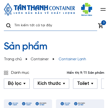
0
Sản phẩm
Trang chủ
Container
Container Lạnh
Danh mục
Hiển thị 9/11 Sản phẩm
Bộ lọc
Kích thước
Toilet
B
BẢO HÀNH
BẢO HÀNH
KÍCH THƯỚC
BẢO HÀNH
KÍCH THƯỚC
1 NĂM
1 NĂM
10 FEET
1 NĂM
20 FEET