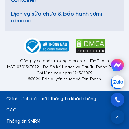
container
động khác của môi trường.
Phần máy lạnh:
Hệ thống làm lạnh sẽ có thiết bị bay hơi
Dịch vụ sửa chữa & bảo hành sơmi
và máy nén.
rơmooc
Phần vỏ thùng: Chất liệu cấu thành container lạnh
chuyên biệt
Cont lạnh thường được làm từ bộ
khung thép inox chất lượng
,
vững chắc giúp chịu được số lượng hàng hóa lớn. Vách tường,
Công ty cổ phần thương mại cơ khí Tân Thanh
nóc
được bọc bởi 3 lớp chất liệu chắc chắn
:
MST: 0301367072 - Do Sở Kế Hoạch và Đầu Tư Thành Phố Hồ
Chí Minh cấp ngày 17/3/2009.
Lớp ngoài được làm bằng nhôm hoặc thép không gỉ.
©2026. Bản quyền thuộc về Tân Thanh.
Lớp giữa là PU cách nhiệt tốt.
Lớp trong cùng là chất liệu inox được dập sóng tăng độ
cứng cáp cho container.
Chính sách bảo mật thông tin khách hàng
C4C
Thông tin SMRM