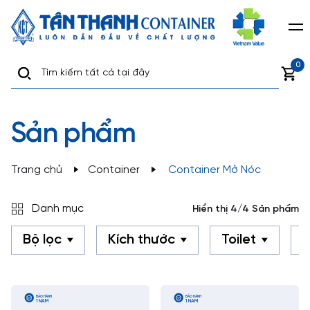
0
Sản phẩm
Trang chủ
Container
Container Mở Nóc
Danh mục
Hiển thị 4/4 Sản phẩm
Bộ lọc
Kích thước
Toilet
B
BẢO HÀNH
BẢO HÀNH
1 NĂM
1 NĂM