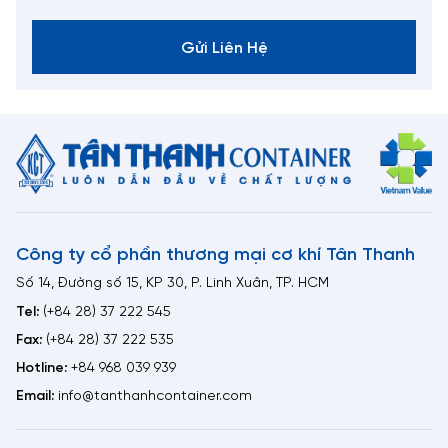
Gửi Liên Hệ
Công ty cổ phần thương mại cơ khí Tân Thanh
Số 14, Đường số 15, KP 30, P. Linh Xuân, TP. HCM
Tel:
(+84 28) 37 222 545
Fax:
(+84 28) 37 222 535
Hotline:
+84 968 039 939
Email:
info@tanthanhcontainer.com
Báo giá container mở nóc mới nhất