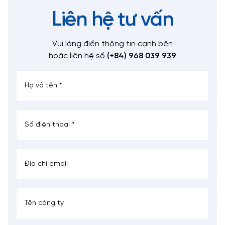
Sơ mi rơ mooc tự nâng hạ hoạt động hai tốc độ không tải
Liên hệ tư vấn
và tải nặng
Cần trục sử dụng hệ thống thủy lực mạch kép bơm kép,
không bị ảnh hưởng bởi tải không cân bằng và hoạt động
Vui lòng điền thông tin cạnh bên
đáng tin cậy.
hoặc liên hệ số
(+84) 968 039 939
Hoạt động nâng thông qua hệ thống bảo vệ an toàn
thông minh để khóa hoạt động nguy hiểm một cách
thông minh.
Hệ thống kiểm soát an toàn toàn bộ xe, cài đặt công tắc
tắt lửa chính
Sơ mi rơ mooc tự nâng hạ có cần trục được trang bị hệ
thống bôi trơn tập trung nhập khẩu, điều khiển điện và
vận hành đơn giản.
Bảng giá Sơ mi rơ mooc tải tự nâng hạ
mới nhất
Sơ mi rơ mooc tải tự nâng hạ với đa dạng kích thước và tải