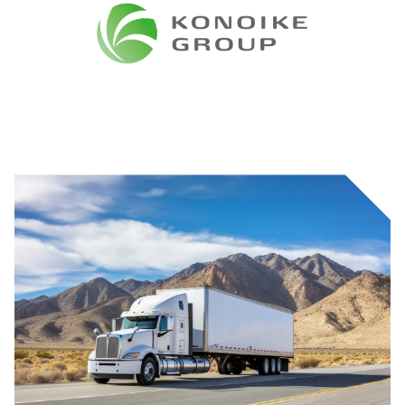
tin cậy
Lắp ráp hỗ trợ chính được lựa chọn từ các thương hiệu nổi
tiếng trong nước, với chất lượng đáng tin cậy và hoạt
động an toàn
Dầm dọc của khung Sơ mi rơ mooc tự nâng hạ áp dụng
thiết kế giao diện thay đổi tiết diện cao và các bộ phận
kết cấu cẩu được hàn bằng các tấm thép cường độ cao
và toàn bộ xe được kiểm tra ứng suất chung để đáp ứng
các yêu cầu về khả năng chịu tải
Cần trục có thể trượt qua lại, thích ứng với việc xếp, dỡ và
vận chuyển container tiêu chuẩn 20 feet và container 40
feet
Hoạt động nâng sử dụng hệ thống điều khiển từ xa không
dây, được trang bị bộ điều khiển từ xa nhập khẩu, dễ vận
hành và đáng tin cậy trong chuyển động vi mô.
Giữ chế độ vận hành khẩn cấp bằng tay và bảo hiểm an
toàn.
Cần trục được trang bị van tỷ lệ này tại điểm vào để điều
khiển chính xác