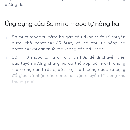
đường dài.
Ứng dụng của Sơ mi rơ mooc tự nâng hạ
Sơ mi rơ mooc tự nâng hạ gắn cẩu được thiết kế chuyên
dụng chở container 45 feet, và có thể tự nâng hạ
container khi cần thiết mà không cần cẩu khác.
Sơ mi rơ mooc tự nâng hạ thích hợp để di chuyển trên
các tuyến đường chung và có thể xếp dỡ nhanh chóng
mà không cần thiết bị bổ sung, nó thường được sử dụng
để giao và nhận các container vận chuyển từ trong khu
thương mại.
Đặc điểm kỹ thuật của Sơ mi rơ mooc tự
nâng hạ
Toàn bộ Sơ mi rơ mooc tự nâng hạ tích hợp các chức
năng xếp dỡ và vận chuyển container, hiệu quả và đáng