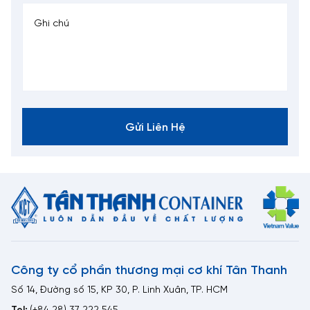
trọng từ 20 feet đến 60 feet. Để biết giá Sơ mi rơ mooc tải tự
nâng hạ mới nhất vui lòng Liên hệ với đội ngũ tư vấn Tân
Thanh hoặc gọi số +84 968 039 939 để được hỗ trợ tốt nhất!
Ưu điểm của Sơ mi rơ mooc tự nâng hạ
Tân Thanh
Gửi Liên Hệ
Thiết kế ưu việt: Sơ mi rơ mooc xương gắn cẩu sở hữu 2
dầm chính tổ hợp bằng thép cường lực kết cấu chắc
chắn, giúp khả năng chịu tải rất cao.
Trục treo và chân chống FUWA chính hãng có chế độ điều
khiển bằng tay 2 tốc độ, giúp cho xe chạy ổn định, bám
đường và tăng độ bền của xe theo thời gian.
Hệ thống phanh trang bị cóc Sealco: làm xe phanh nhanh
hơn, độ bền cao hơn nhiều so với cóc Wabco – Trung
Quốc trên thị trường hiện nay. Sealco được đánh giá uy
Công ty cổ phần thương mại cơ khí Tân Thanh
tín hàng đầu trên thị trường Việt Nam và thế giới hiện nay.
Số 14, Đường số 15, KP 30, P. Linh Xuân, TP. HCM
Vỏ xe Casumina chính hãng: giúp xe có tải trọng cao, ít
mòn.