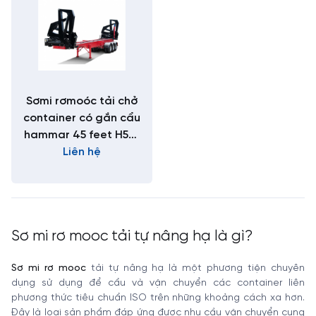
Sơmi rơmoóc tải chở
container có gắn cẩu
hammar 45 feet H53-
Liên hệ
HA-01
Sơ mi rơ mooc tải tự nâng hạ là gì?
Sơ mi rơ mooc
tải tự nâng hạ là một phương tiện chuyên
dụng sử dụng để cẩu và vận chuyển các container liên
phương thức tiêu chuẩn ISO trên những khoảng cách xa hơn.
Đây là loại sản phẩm đáp ứng được nhu cầu vận chuyển cung