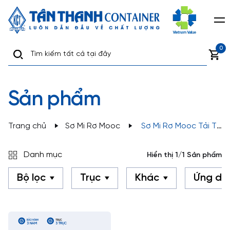
0
Sản phẩm
Trang chủ
Sơ Mi Rơ Mooc
Sơ Mi Rơ Mooc Tải Tự
Nâng Hạ
Danh mục
Hiển thị 1/1 Sản phẩm
Bộ lọc
Trục
Khác
Ứng dụ
BẢO HÀNH
TRỤC
3 NĂM
3 TRỤC