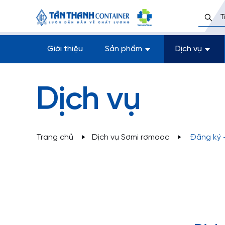
Giới thiệu
Sản phẩm
Dịch vụ
Đăng ký - đăng kiểm thiết bị vận tải
Dịch vụ
Trang chủ
Dịch vụ Sơmi rơmooc
Đăng ký -