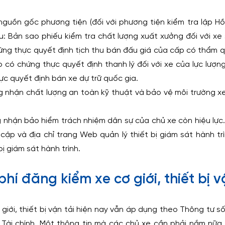
nguồn gốc phương tiện (đối với phương tiện kiểm tra lập Hồ
u: Bản sao phiếu kiểm tra chất lượng xuất xưởng đối với xe 
ng thực quyết định tịch thu bán đấu giá của cấp có thẩm qu
 có chứng thực quyết định thanh lý đối với xe của lực lượ
c quyết định bán xe dự trữ quốc gia.
 nhận chất lượng an toàn kỹ thuật và bảo vệ môi trường xe 
 nhận bảo hiểm trách nhiệm dân sự của chủ xe còn hiệu lực
cập và địa chỉ trang Web quản lý thiết bị giám sát hành trì
bị giám sát hành trình.
phí đăng kiểm xe cơ giới, thiết bị v
 giới, thiết bị vận tải hiện nay vẫn áp dụng theo Thông tư
ộ Tài chính. Một thông tin mà các chủ xe cần phải nắm nữa 