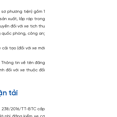
 sơ phương tiện) gồm 1
sản xuất, lắp ráp trong
yền đối với xe tịch thu
ng quốc phòng, công an;
cải tạo (đối với xe mới
. Thông tin về tên đăng
nh đối với xe thuộc đối
ận tải
 số 238/2016/TT-BTC cấp
là phí đăng kiểm xe cơ