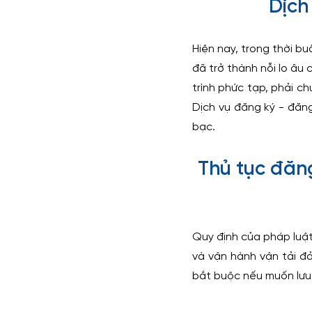
Dịch
Hiện nay, trong thời bu
đã trở thành nỗi lo âu 
trình phức tạp, phải c
Dịch vụ đăng ký - đăng
bạc.
Thủ tục đăng
Quy định của pháp luật
và vận hành vận tải đả
bắt buộc nếu muốn lưu