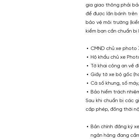
gia giao thông phải bả
để được lăn bánh trên đ
bảo vệ môi trường (kiể
kiểm bạn cần chuẩn bị
CMND chủ xe photo 3
Hộ khẩu chủ xe Phot
Tờ khai công an về đ
Giấy tờ xe bộ gốc (h
Cà số khung, số máy,
Bảo hiểm trách nhiệm
Sau khi chuẩn bị các 
cấp phép, đồng thời nộ
Bản chính đăng ký xe
ngân hàng đang cầm 