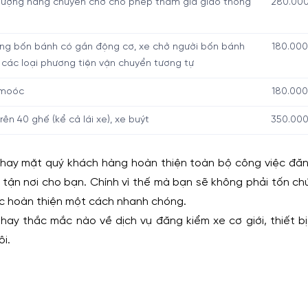
i lượng hàng chuyên chở cho phép tham gia giao thông
280.00
àng bốn bánh có gắn động cơ, xe chở người bốn bánh
180.000
các loại phương tiện vận chuyển tương tự
 moóc
180.000
rên 40 ghế (kể cả lái xe), xe buýt
350.00
hay mặt quý khách hàng hoàn thiện toàn bộ công việc đăng 
n tận nơi cho bạn. Chính vì thế mà bạn sẽ không phải tốn ch
c hoàn thiện một cách nhanh chóng.
hay thắc mắc nào về dịch vụ đăng kiểm xe cơ giới, thiết bị v
ôi.