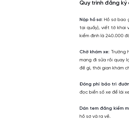
Quy trình đăng ký 
Nộp hồ sơ
: Hồ sơ bao 
tại quầy), viết tờ khai
kiểm định là 240.000 
Chờ khám xe
: Trường 
mang đi sửa rồi quay l
đề gì, thời gian khám c
Đóng phí bảo trì đườ
đọc biển số xe để lái x
Dán tem đăng kiểm m
hồ sơ và ra về.