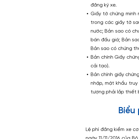
đăng ký xe.
Giấy tờ chứng minh 
trong các giấy tờ sa
nước; Bản sao có chứ
bán đấu giá; Bản sao
Bản sao có chứng thự
Bản chính Giấy chứng
cải tạo).
Bản chính giấy chứng
nhập, mật khẩu truy 
tượng phải lắp thiết 
Biểu 
Lệ phí đăng kiểm xe cơ
ngày 11/11/2016 của B