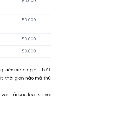
0
50.000
50.000
50.000
0
50.000
kiểm xe cơ giới, thiết
út thời gian nào mà thủ
ận tải các loại xin vui