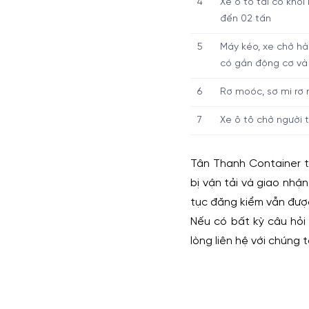
4
Xe ô tô tải có khố
đến 02 tấn
5
Máy kéo, xe chở h
có gắn động cơ và 
6
Rơ moóc, sơ mi rơ
7
Xe ô tô chở người t
Tân Thanh Container t
bị vận tải và giao nhậ
tục đăng kiểm vẫn đượ
Nếu có bất kỳ câu hỏi 
lòng liên hệ với chúng t