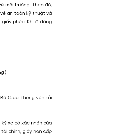
vệ môi trường. Theo đó,
ỳ về an toàn kỹ thuật và
 giấy phép. Khi đi đăng
g )
 Bộ Giao Thông vận tải
g ký xe có xác nhận của
ài chính, giấy hẹn cấp