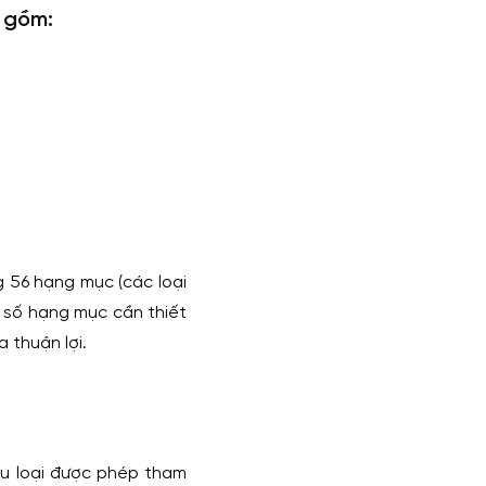
n gồm:
 56 hạng mục (các loại
 số hạng mục cần thiết
 thuận lợi.
iểu loại được phép tham