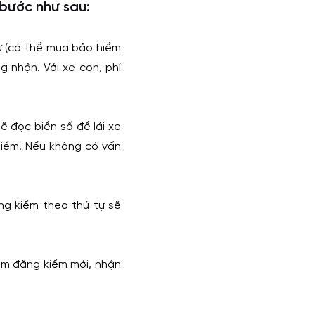
 bước như sau:
ự (có thể mua bảo hiểm
ng nhận. Với xe con, phí
ẽ đọc biển số để lái xe
 kiểm. Nếu không có vấn
ng kiểm theo thứ tự sẽ
tem đăng kiểm mới, nhận