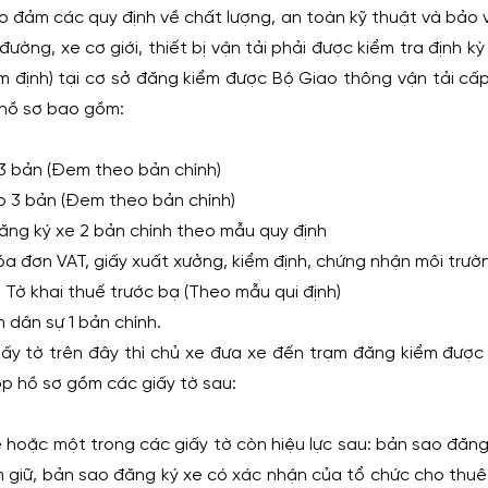
o đảm các quy định về chất lượng, an toàn kỹ thuật và bảo 
ường, xe cơ giới, thiết bị vận tải phải được kiểm tra định k
m định) tại cơ sở đăng kiểm được Bộ Giao thông vận tải cấp
 hồ sơ bao gồm:
 bản (Đem theo bản chính)
o 3 bản (Đem theo bản chính)
ăng ký xe 2 bản chính theo mẫu quy định
óa đơn VAT, giấy xuất xưởng, kiểm định, chứng nhận môi trườn
 Tờ khai thuế trước bạ (Theo mẫu qui định)
 dân sự 1 bản chính.
giấy tờ trên đây thì chủ xe đưa xe đến trạm đăng kiểm được
p hồ sơ gồm các giấy tờ sau:
 hoặc một trong các giấy tờ còn hiệu lực sau: bản sao đăn
giữ, bản sao đăng ký xe có xác nhận của tổ chức cho thuê t