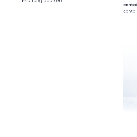
Phụ tùng đầu kéo
contai
contai