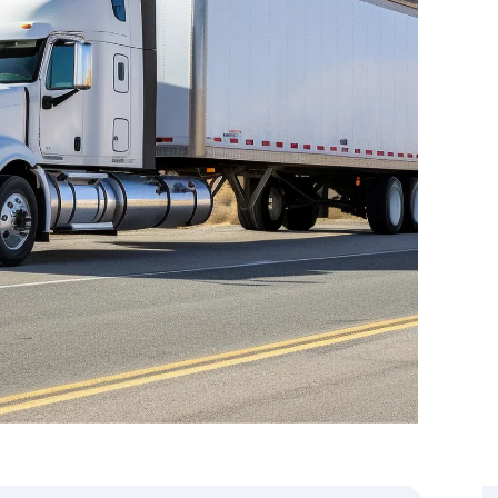
ể người lái xe có thể tải một loạt các Container khác
g bánh đơn hoặc bánh kép và phanh đĩa hoặc phanh tang
 để giảm mài mòn lốp.
 mà nó được thiết kế để vận chuyển (từ 20 feet đến 45
tế.
 đến 1,8m so với mặt sàn của mooc.
 đến 4,2m.