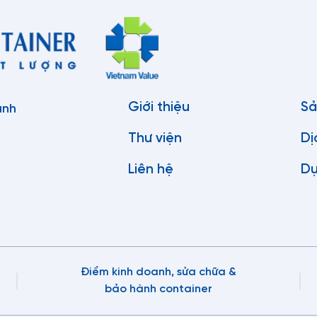
kích thước cụ thể có thể thay đổi nhẹ tùy theo nhà sản
rằng
kế đặc biệt để vận chuyển container lạnh với nhiều kích thước khác
cập trước đó.
 dụng Sơ Mi Rơ Mooc cổ cò
Giới thiệu
Sả
anh
ng dụng chính của Mooc cổ cò là chuyên chở container loại 20, 40 
Thư viện
Dị
oài công năng chở Container lạnh, Mooc cổ cò có thể được sử d
n bên), hệ thống treo địa hình và bảo vệ sàn cho hệ thống thủy lực
Liên hệ
Dự
 biệt mooc cổ cò và mooc xương
c biệt chính về cấu tạo giữa hai loại sơ mi rơ mooc là phần đầu c
có cấu trúc phẳng. Về công năng, mooc xương chủ yếu dùng để vậ
Điểm kinh doanh, sửa chữa &
ó, mooc cổ cò được sử dụng để chở
container lạnh
với nhiều kích 
Mỗi loại mooc được thiết kế đặc biệt để đáp ứng các yêu cầu vận c
bảo hành container