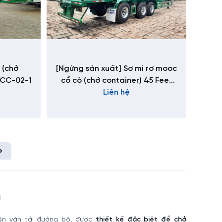
 (chở
[Ngừng sản xuất] Sơ mi rơ mooc
-CC-02-1
cổ cò (chở container) 45 Feet
N503-CC-01
Liên hệ
a
iện vận tải đường bộ, được
thiết kế đặc biệt để chở