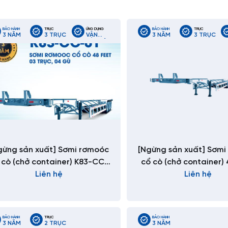
BẢO HÀNH
TRỤC
ỨNG DỤNG
BẢO HÀNH
TRỤC
3 NĂM
3 TRỤC
VẬN
3 NĂM
3 TRỤC
CHUYỂN
CONTAINER
LẠNH
ĐƯỜNG
DÀI
gừng sản xuất] Sơmi rơmoóc
[Ngừng sản xuất] Sơm
 cò (chở container) K83-CC-
cổ cò (chở container) 
Liên hệ
01
K83-CC-01-1
Liên hệ
BẢO HÀNH
TRỤC
BẢO HÀNH
3 NĂM
2 TRỤC
3 NĂM