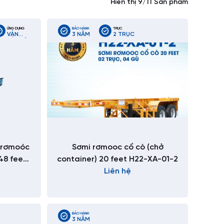
Hiển thị 9/11 Sản phẩm
ỨNG DỤNG
BẢO HÀNH
TRỤC
VẬN
3 NĂM
2 TRỤC
CHUYỂN
CONTAINER
LẠNH
ĐƯỜNG
DÀI
i rơmoóc
Sơmi rơmooc cổ cò (chở
48 feet
container) 20 feet H22-XA-01-2
Liên hệ
BẢO HÀNH
3 NĂM