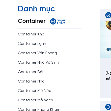
Danh mục
Container
BẢO HÀNH
1 NĂM
Container Khô
Container Lạnh
Container Văn Phòng
Container Nhà Vệ Sinh
Container Bồn
[N
cổ
Container Nhà
Container Mở Nóc
Container Mở Vách
Container Phòng Khám