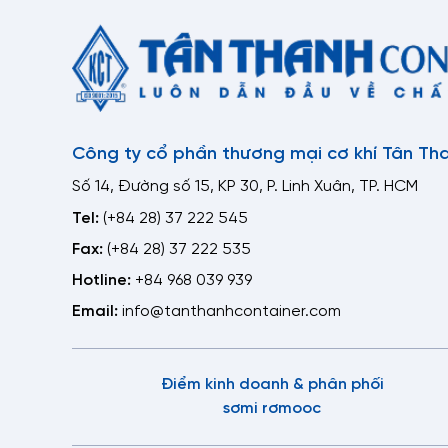
Lưu ý 
thiết 
đã đề 
Công
Công ty cổ phần thương mại cơ khí Tân Th
Cô
Số 14, Đường số 15, KP 30, P. Linh Xuân, TP. HCM
Ng
Tel:
(+84 28) 37 222 545
chắ
Fax:
(+84 28) 37 222 535
Hotline:
+84 968 039 939
Phân
Email:
info@tanthanhcontainer.com
Sự khá
xương 
Điểm kinh doanh & phân phối
khi đ
feet. 
sơmi rơmooc