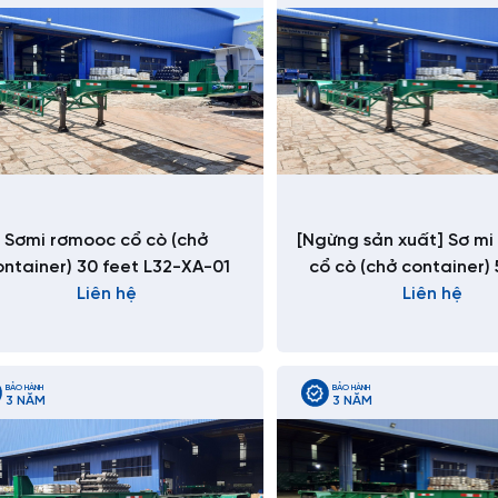
Sơmi rơmooc cổ cò (chở
[Ngừng sản xuất] Sơ mi
ontainer) 30 feet L32-XA-01
cổ cò (chở container) 
Liên hệ
N503-CC-01-1
Liên hệ
BẢO HÀNH
BẢO HÀNH
3 NĂM
3 NĂM