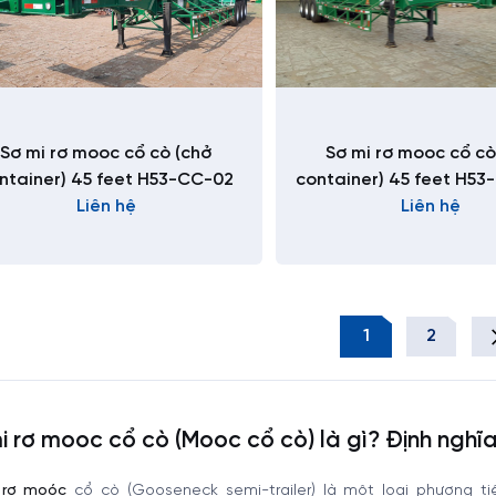
Sơ mi rơ mooc cổ cò (chở
Sơ mi rơ mooc cổ cò
ntainer) 45 feet H53-CC-02
container) 45 feet H53
Liên hệ
Liên hệ
1
2
i rơ mooc cổ cò (Mooc cổ cò) là gì? Định nghĩ
 rơ moóc
cổ cò (Gooseneck semi-trailer) là một loại phương t