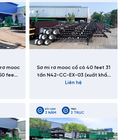
 rơ mooc
Sơ mi rơ mooc cổ cò 40 feet 31
50 feet
tấn N42-CC-EX-03 (xuất khẩu
Liên hệ
USA)
BẢO HÀNH
TRỤC
3 NĂM
3 TRỤC