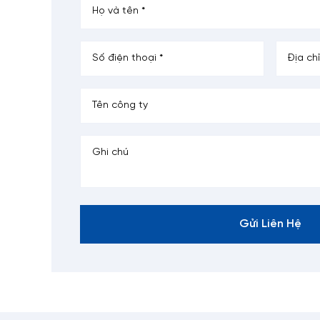
Cấu 
Mo
nha
Cá
tr
Kích
Kích t
Gửi Liên Hệ