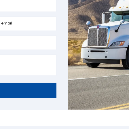
tạo Sơ Mi Rơ Mooc cổ cò
oc cổ cò thường sẽ có từ bốn đến mười hai khóa xoắn container đ
u (ví dụ: 2x 20 feet hoặc 1x 40 feet).
c bán trục có thể được chỉ định với hai, ba và bốn trục sử dụn
ống. Một trục sau tự rãnh sẽ được lắp trên rơ moóc quad (bốn trục)
 thước tiêu chuẩn của Mooc cổ cò
hước tiêu chuẩn của mooc cổ cò thường như sau:
Chiều dài:
Khoảng 13,7m đến 14,9m, tùy thuộc vào loại container
feet).
Chiều rộng:
Thường là 2,5m, phù hợp với tiêu chuẩn container quốc 
Chiều cao:
Phần cổ cò (phần đầu nhô cao) thường cao khoảng 1,5m
Chiều cao tổng thể:
Từ mặt đất đến đỉnh cổ cò thường khoảng 4m