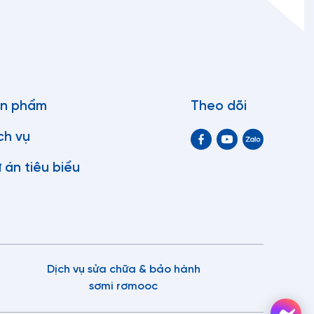
 xuất và mục đích sử dụng cụ thể
. Mooc cổ cò được
 nhau, bao gồm 10 feet, 20 feet, 40 feet và 45 feet như
n phẩm
Theo dõi
feet lạnh.
ch vụ
ụng để vận chuyển gỗ với các bốt gỗ thích hợp (thanh
.
 án tiêu biểu
ủa mooc cổ cò được thiết kế nhô cao lên, trong khi mooc
n chuyển container khô loại 20 feet và 40 feet. Trong
Dịch vụ sửa chữa & bảo hành
thước đa dạng, bao gồm 10 feet, 20 feet, 40 feet và 45
huyển cụ thể.
sơmi rơmooc