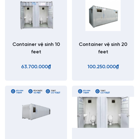
Container vệ sinh 10
Container vệ sinh 20
feet
feet
63.700.000₫
100.250.000₫
BẢO HÀNH
KÍCH THƯỚC
TOILET
BẢO HÀNH
TOILET
1 NĂM
40 FEET
CÓ TOILET
1 NĂM
CÓ TOILET