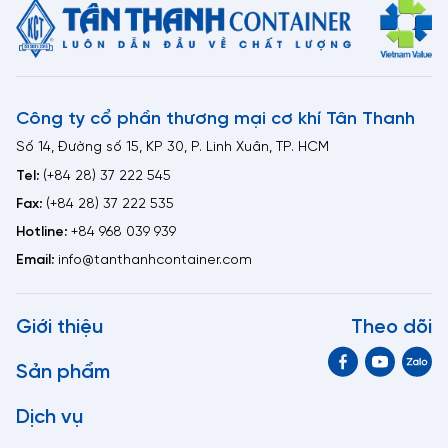
sử dụng lâu dài
Sạch sẽ, hiện đại, tính thẩm mỹ cao, không ô nhiễm môi
trường
Khả năng tái sử dụng cao, có thể thanh lý với giá tốt để
thu hồi vốn
Công ty cổ phần thương mại cơ khí Tân Thanh
Thời gian thiết kế, thi công nhanh chóng
Số 14, Đường số 15, KP 30, P. Linh Xuân, TP. HCM
Cách nhiệt, cách âm tốt, an toàn khi sử dụng
Tel:
(+84 28) 37 222 545
Tiết kiệm chi phí, giá thành rẻ hơn xây dựng
Fax:
(+84 28) 37 222 535
Hotline:
+84 968 039 939
Email:
info@tanthanhcontainer.com
Giới thiệu
Theo dõi
Sản phẩm
Dịch vụ