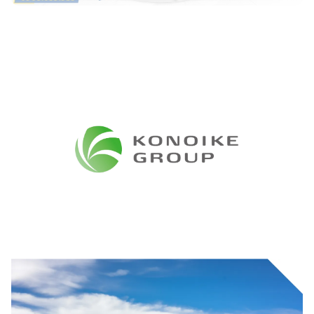
Container nhà vệ sinh là gì?
Container nhà vệ sinh
là nhà vệ sinh
được cải tạo từ những
container đã qua sử dụng, có chức năng tiện nghi như một
nhà vệ sinh thông thường. Container nhà vệ sinh thường phục
vụ cho nhu sinh hoạt tại công trình cho cán bộ và công nhân.
Đây là loại container mang lại tính cơ động và hiệu quả cao.
Cấu tạo của container nhà vệ sinh
Container nhà vệ sinh thường được thiết kế lại từ container
khô, được trang bị đầy đủ phòng vệ sinh, bao gồm bồn cầu,
vòi sen, bồn rửa mặt và nhiều tiện nghi khác.
Các loại container nhà vệ sinh phổ biến