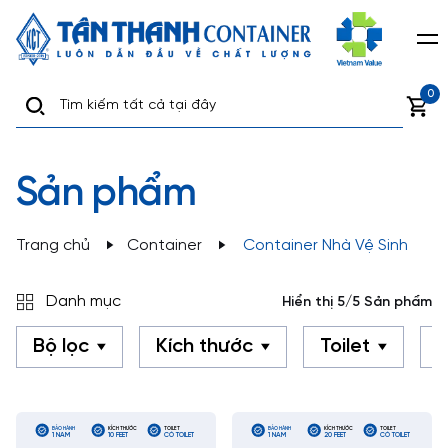
0
Sản phẩm
Trang chủ
Container
Container Nhà Vệ Sinh
Danh mục
Hiển thị 5/5 Sản phẩm
Bộ lọc
Kích thước
Toilet
B
BẢO HÀNH
KÍCH THƯỚC
TOILET
BẢO HÀNH
KÍCH THƯỚC
TOILET
1 NĂM
10 FEET
CÓ TOILET
1 NĂM
20 FEET
CÓ TOILET