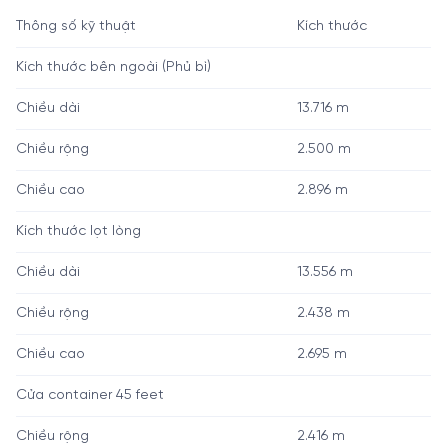
Thông số kỹ thuật
Kích thước
Kích thước bên ngoài (Phủ bì)
Chiều dài
13.716 m
Chiều rộng
2.500 m
Chiều cao
2.896 m
Kích thước lọt lòng
Chiều dài
13.556 m
Chiều rộng
2.438 m
Chiều cao
2.695 m
Cửa container 45 feet
Chiều rộng
2.416 m