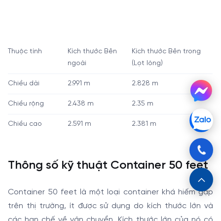
Thuộc tính
Kích thước Bên
Kích thước Bên trong
ngoài
(Lọt lòng)
Chiều dài
2.991 m
2.828 m
Chiều rộng
2.438 m
2.35 m
Chiều cao
2.591 m
2.381 m
Thông số kỹ thuật Container 50 feet
Container 50 feet là một loại container khá hiếm gặp
trên thị trường, ít được sử dụng do kích thước lớn và
các hạn chế về vận chuyển. Kích thước lớn của nó có