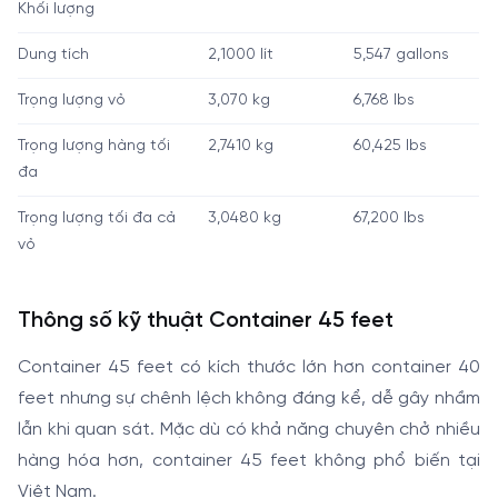
Khối lượng
Dung tích
2,1000 lít
5,547 gallons
Trọng lượng vỏ
3,070 kg
6,768 lbs
Trọng lượng hàng tối
2,7410 kg
60,425 lbs
đa
Trọng lượng tối đa cả
3,0480 kg
67,200 lbs
vỏ
Thông số kỹ thuật Container 45 feet
Container 45 feet có kích thước lớn hơn container 40
feet nhưng sự chênh lệch không đáng kể, dễ gây nhầm
lẫn khi quan sát. Mặc dù có khả năng chuyên chở nhiều
hàng hóa hơn, container 45 feet không phổ biến tại
Việt Nam.