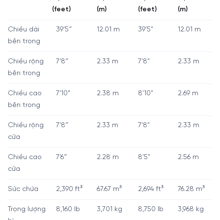
(feet)
(m)
(feet)
(m)
Chiều dài
39’5″
12.01 m
39'5"
12.01 m
bên trong
Chiều rộng
7’8″
2.33 m
7'8"
2.33 m
bên trong
Chiều cao
7’10”
2.38 m
8'10"
2.69 m
bên trong
Chiều rộng
7’8″
2.33 m
7'8"
2.33 m
cửa
Chiều cao
7’6″
2.28 m
8'5"
2.56 m
cửa
Sức chứa
2,390 ft³
67.67 m³
2,694 ft³
76.28 m³
Trọng lượng
8,160 lb
3,701 kg
8,750 lb
3,968 kg