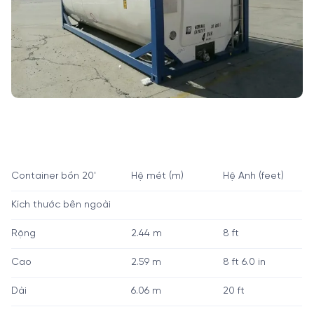
Container bồn 20'
Hệ mét (m)
Hệ Anh (feet)
Kích thước bên ngoài
Rộng
2.44 m
8 ft
Cao
2.59 m
8 ft 6.0 in
Dài
6.06 m
20 ft