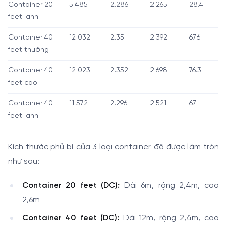
Container 20
5.485
2.286
2.265
28.4
feet lạnh
Container 40
12.032
2.35
2.392
67.6
feet thường
Container 40
12.023
2.352
2.698
76.3
feet cao
Container 40
11.572
2.296
2.521
67
feet lạnh
Kích thước phủ bì của 3 loại container đã được làm tròn
như sau:
Container 20 feet (DC):
Dài 6m, rộng 2,4m, cao
2,6m
Container 40 feet (DC):
Dài 12m, rộng 2,4m, cao