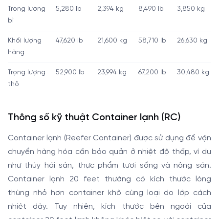
Trọng lượng
5,280 lb
2,394 kg
8,490 lb
3,850 kg
bì
Khối lượng
47,620 lb
21,600 kg
58,710 lb
26,630 kg
hàng
Trọng lượng
52,900 lb
23,994 kg
67,200 lb
30,480 kg
thô
Thông số kỹ thuật Container lạnh (RC)
Container lạnh (Reefer Container) được sử dụng để vận
chuyển hàng hóa cần bảo quản ở nhiệt độ thấp, ví dụ
như thủy hải sản, thực phẩm tươi sống và nông sản.
Container lạnh 20 feet thường có kích thước lòng
thùng nhỏ hơn container khô cùng loại do lớp cách
nhiệt dày. Tuy nhiên, kích thước bên ngoài của