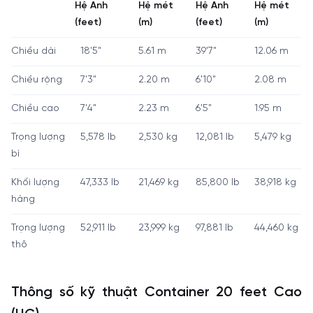
Hệ Anh
Hệ mét
Hệ Anh
Hệ mét
(feet)
(m)
(feet)
(m)
Chiều dài
18'5"
5.61 m
39'7"
12.06 m
Chiều rộng
7'3"
2.20 m
6'10"
2.08 m
Chiều cao
7'4"
2.23 m
6'5"
1.95 m
Trọng lượng
5,578 lb
2,530 kg
12,081 lb
5,479 kg
bì
Khối lượng
47,333 lb
21,469 kg
85,800 lb
38,918 kg
hàng
Trọng lượng
52,911 lb
23,999 kg
97,881 lb
44,460 kg
thô
Thông số kỹ thuật Container 20 feet Cao