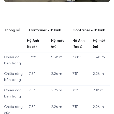
Thông số
Container 20′ lạnh
Container 40′ lạnh
Hệ Anh
Hệ mét
Hệ Anh
Hệ mét
(feet)
(m)
(feet)
(m)
Chiều dài
17'8"
5.38 m
37'8"
11.48 m
bên trong
Chiều rộng
7'5"
2.26 m
7'5"
2.26 m
bên trong
Chiều cao
7'5"
2.26 m
7'2"
2.18 m
bên trong
Chiều rộng
7'5"
2.26 m
7'5"
2.26 m
cửa