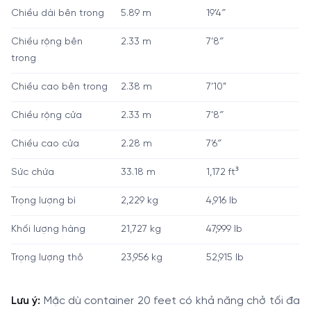
Chiều dài bên trong
5.89 m
19’4″
Chiều rộng bên
2.33 m
7’8″
trong
Chiều cao bên trong
2.38 m
7’10”
Chiều rộng cửa
2.33 m
7’8″
Chiều cao cửa
2.28 m
7’6″
Sức chứa
33.18 m
1,172 ft³
Trọng lượng bì
2,229 kg
4,916 lb
Khối lượng hàng
21,727 kg
47,999 lb
Trọng lượng thô
23,956 kg
52,915 lb
Lưu ý:
Mặc dù container 20 feet có khả năng chở tối đa