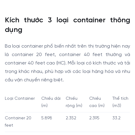
Kích thước 3 loại container thông
dụng
Ba loại container phổ biến nhất trên thị trường hiện nay
là container 20 feet, container 40 feet thường và
container 40 feet cao (HC). Mỗi loại có kích thước và tải
trọng khác nhau, phù hợp với các loại hàng hóa và nhu
cầu vận chuyển riêng biệt.
Loại Container
Chiều dài
Chiều
Chiều
Thể tích
(m)
rộng (m)
cao (m)
(m3)
Container 20
5.898
2.352
2.395
33.2
feet