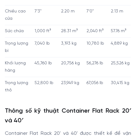
Chiều cao
7'3"
2.20 m
7'0"
2.13 m
cửa
Sức chứa
1,000 ft³
28.31 m³
2,040 ft³
57.76 m³
Trọng lượng
7,040 lb
3,193 kg
10,780 lb
4,889 kg
bì
Khối lượng
45,760 lb
20,756 kg
56,276 lb
25,526 kg
hàng
Trọng lượng
52,800 lb
23,949 kg
67,056 lb
30,415 kg
thô
Thông số kỹ thuật Container Flat Rack 20′
và 40′
Container Flat Rack 20' và 40' được thiết kế để vận