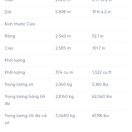
Cao
2.698 m
8 ft 10.2 in
Dài
5.898 m
19 ft 4.2 in
Kích thước Cửa
Rộng
2.340 m
92.1 in
Cao
2.585 m
101.7 in
Khối lượng
Khối lượng
37.4 cu m
1,322 cu ft
Trọng lượng vỏ
2,340 kg
5,160 lbs
Trọng lượng hàng tối
2,8140 kg
62,040 lbs
đa
Trọng lượng tối đa cả
3,0480 kg
67,196 lbs
vỏ