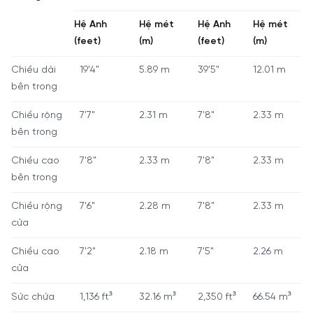
Hệ Anh
Hệ mét
Hệ Anh
Hệ mét
(feet)
(m)
(feet)
(m)
Chiều dài
19'4"
5.89 m
39'5"
12.01 m
bên trong
Chiều rộng
7'7"
2.31 m
7'8"
2.33 m
bên trong
Chiều cao
7'8"
2.33 m
7'8"
2.33 m
bên trong
Chiều rộng
7'6"
2.28 m
7'8"
2.33 m
cửa
Chiều cao
7'2"
2.18 m
7'5"
2.26 m
cửa
Sức chứa
1,136 ft³
32.16 m³
2,350 ft³
66.54 m³