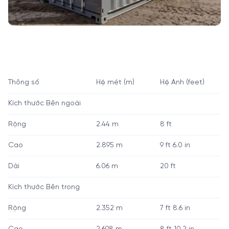
Thông số
Hệ mét (m)
Hệ Anh (feet)
Kích thước Bên ngoài
Rộng
2.44 m
8 ft
Cao
2.895 m
9 ft 6.0 in
Dài
6.06 m
20 ft
Kích thước Bên trong
Rộng
2.352 m
7 ft 8.6 in