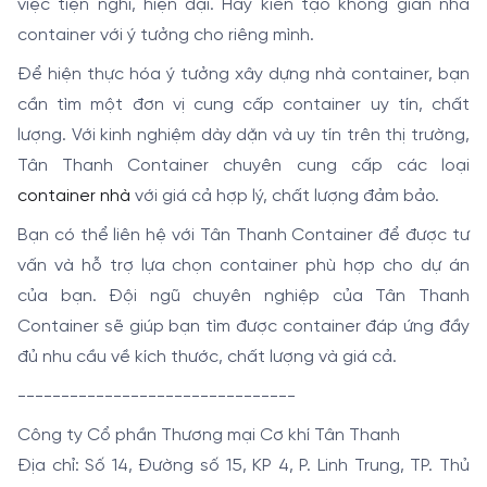
việc tiện nghi, hiện đại. Hãy kiến tạo không gian nhà
container với ý tưởng cho riêng mình.
Để hiện thực hóa ý tưởng xây dựng nhà container, bạn
cần tìm một đơn vị cung cấp container uy tín, chất
lượng. Với kinh nghiệm dày dặn và uy tín trên thị trường,
Tân Thanh Container chuyên cung cấp các loại
container nhà
với giá cả hợp lý, chất lượng đảm bảo.
Bạn có thể liên hệ với Tân Thanh Container để được tư
vấn và hỗ trợ lựa chọn container phù hợp cho dự án
của bạn. Đội ngũ chuyên nghiệp của Tân Thanh
Container sẽ giúp bạn tìm được container đáp ứng đầy
đủ nhu cầu về kích thước, chất lượng và giá cả.
--------------------------------
Công ty Cổ phần Thương mại Cơ khí Tân Thanh
Địa chỉ: Số 14, Đường số 15, KP 4, P. Linh Trung, TP. Thủ