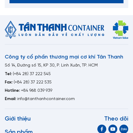
Công ty cổ phần thương mại cơ khí Tân Thanh
Số 14, Đường số 15, KP 30, P. Linh Xuân, TP. HCM
Tel:
(+84 28) 37 222 545
Fax:
(+84 28) 37 222 535
Hotline:
+84 968 039 939
Email:
info@tanthanhcontainer.com
Giới thiệu
Theo dõi
Sản phẩm