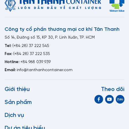
Công ty cổ phần thương mại cơ khí Tân Thanh
Số 14, Đường số 15, KP 30, P. Linh Xuân, TP. HCM
Tel:
(+84 28) 37 222 545
Fax:
(+84 28) 37 222 535
Hotline:
+84 968 039 939
Email:
info@tanthanhcontainer.com
Giới thiệu
Theo dõi
Sản phẩm
Dịch vụ
Dự án tiêu biểu