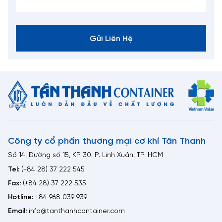
Gửi Liên Hệ
Công ty cổ phần thương mại cơ khí Tân Thanh
Số 14, Đường số 15, KP 30, P. Linh Xuân, TP. HCM
Tel:
(+84 28) 37 222 545
Fax:
(+84 28) 37 222 535
Hotline:
+84 968 039 939
Email:
info@tanthanhcontainer.com