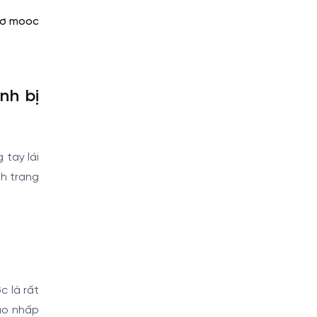
rơ mooc
nh bị
 tay lái
nh trạng
c là rất
áo nhấp