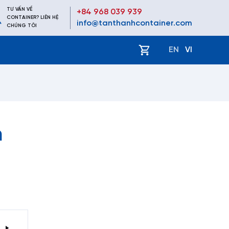
TƯ VẤN VỀ
+84 968 039 939
CONTAINER? LIÊN HỆ
info@tanthanhcontainer.com
CHÚNG TÔI
ệ
EN
VI
n