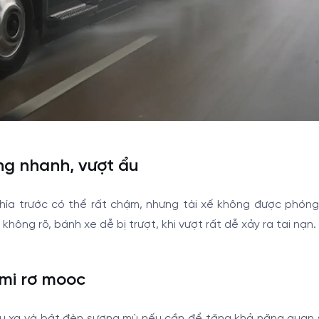
ng nhanh, vượt ẩu
e phía trước có thể rất chậm, nhưng tài xế không được phón
không rõ, bánh xe dễ bị trượt, khi vượt rất dễ xảy ra tai nạn.
 mi rơ mooc
iếu xa và bật đèn sương mù nếu cần để tăng khả năng quan 