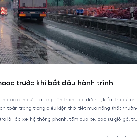
 mooc trước khi bắt đầu hành trình
 rơ mooc cần được mang đến trạm bảo dưỡng, kiểm tra để ch
n toàn trong trong điều kiện thời tiết mưa nắng thất thườn
a là: lốp xe, hệ thống phanh, tăm bua xe, cao su giò gà, tr