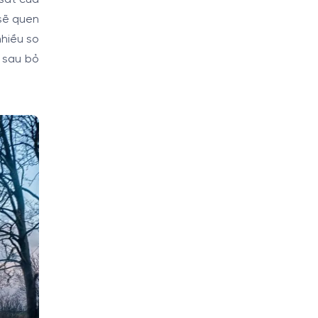
 sẽ quen
nhiều so
e sau bỏ