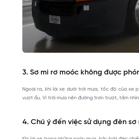
3. Sơ mi rơ moóc không được phó
Ngoài ra, khi lái xe dưới trời mưa, tốc độ của x
vượt ẩu. Vì trời mưa nên đường trơn trượt, tầm nhìn 
4. Chú ý đến việc sử dụng đèn sơ
Khi lái xe trong những ngày mưa, hãy bật đèn ch