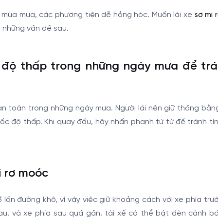
 mùa mưa, các phương tiện dễ hỏng hóc. Muốn lái xe
sơ mi 
 những vấn đề sau.
ốc độ thấp trong những ngày mưa để trá
 an toàn trong những ngày mưa. Người lái nên giữ thăng bằng
tốc độ thấp. Khi quay đầu, hãy nhấn phanh từ từ để tránh tì
i rơ moóc
n đường khô, vì vậy việc giữ khoảng cách với xe phía trướ
au, và xe phía sau quá gần, tài xế có thể bật đèn cảnh b