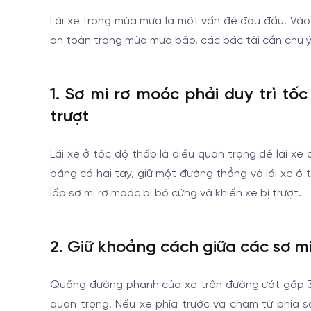
Lái xe trong mùa mưa là một vấn đề đau đầu. Vào
an toàn trong mùa mưa bão, các bác tài cần chú ý
1. Sơ mi rơ moóc phải duy trì t
trượt
Lái xe ở tốc độ thấp là điều quan trọng để lái xe
bằng cả hai tay, giữ một đường thẳng và lái xe ở 
lốp sơ mi rơ moóc bị bó cứng và khiến xe bị trượt.
2. Giữ khoảng cách giữa các sơ m
Quãng đường phanh của xe trên đường ướt gấp 3 lầ
quan trọng. Nếu xe phía trước va chạm từ phía s