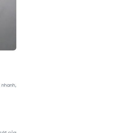
g nhanh,
sát của