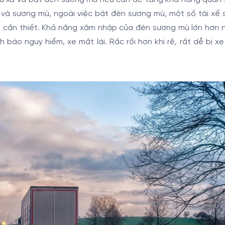
a và sương mù, ngoài việc bật đèn sương mù, một số tài xế
ng cần thiết. Khả năng xâm nhập của đèn sương mù lớn hơn 
báo nguy hiểm, xe mất lái. Rắc rối hơn khi rẽ, rất dễ bị x