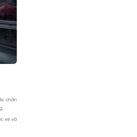
ắc chắn
g.
ục xe và