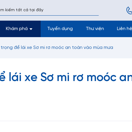
Khám phá
Tuyển dụng
Thư viện
Liên h
n trọng để lái xe Sơ mi rơ moóc an toàn vào mùa mưa
ể lái xe Sơ mi rơ moóc a