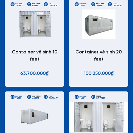
BẢO HÀNH
KÍCH THƯỚC
TOILET
BẢO HÀNH
KÍCH THƯỚC
TOILET
1 NĂM
10 FEET
CÓ TOILET
1 NĂM
20 FEET
CÓ TOILET
Container vệ sinh 10
Container vệ sinh 20
feet
feet
63.700.000₫
100.250.000₫
BẢO HÀNH
KÍCH THƯỚC
TOILET
BẢO HÀNH
TOILET
1 NĂM
40 FEET
CÓ TOILET
1 NĂM
CÓ TOILET