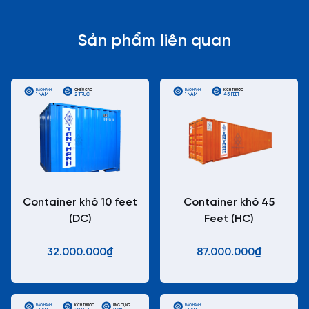
Sản phẩm liên quan
BẢO HÀNH
CHIỀU CAO
BẢO HÀNH
KÍCH THƯỚC
1 NĂM
2 TRỤC
1 NĂM
45 FEET
Container khô 10 feet
Container khô 45
(DC)
Feet (HC)
32.000.000₫
87.000.000₫
BẢO HÀNH
KÍCH THƯỚC
ỨNG DỤNG
BẢO HÀNH