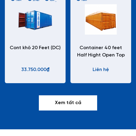
1 NĂM
20 FEET
VẬN
1 NĂM
CHUYỂN
CONTAINER
TIÊU CHUẨN
Cont khô 20 Feet (DC)
Container 40 feet
Half Hight Open Top
33.750.000₫
Liên hệ
Xem tất cả