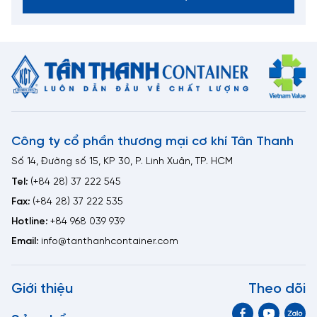
Công ty cổ phần thương mại cơ khí Tân Thanh
Số 14, Đường số 15, KP 30, P. Linh Xuân, TP. HCM
Tel:
(+84 28) 37 222 545
Fax:
(+84 28) 37 222 535
Hotline:
+84 968 039 939
Email:
info@tanthanhcontainer.com
Giới thiệu
Theo dõi