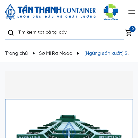
0
Trang chủ
Sơ Mi Rơ Mooc
[Ngừng sản xuất] Sơ
mi rơ mooc lùn (chở hàng siêu trường siêu trọng) L66-
LD-01