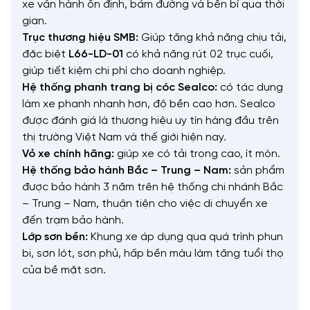
xe vận hành ổn định, bám đường và bền bỉ qua thời
gian.
Trục thương hiệu SMB:
Giúp tăng khả năng chịu tải,
đặc biệt
L66-LD-01
có khả năng rút 02 trục cuối,
giúp tiết kiệm chi phí cho doanh nghiệp.
Hệ thống phanh trang bị cóc Sealco:
có tác dụng
làm xe phanh nhanh hơn, độ bền cao hơn. Sealco
được đánh giá là thương hiệu uy tín hàng đầu trên
thị trường Việt Nam và thế giới hiện nay.
Vỏ xe chính hãng:
giúp xe có tải trọng cao, ít mòn.
Hệ thống bảo hành Bắc – Trung – Nam:
sản phẩm
được bảo hành 3 năm trên hệ thống chi nhánh Bắc
– Trung – Nam, thuận tiện cho việc di chuyển xe
đến trạm bảo hành.
Lớp sơn bền:
Khung xe áp dụng qua quá trình phun
bi, sơn lót, sơn phủ, hấp bền màu làm tăng tuổi thọ
của bề mặt sơn.