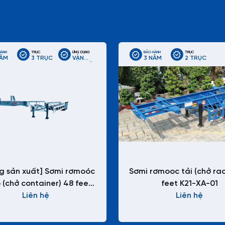
HÀNH
TRỤC
ỨNG DỤNG
BẢO HÀNH
TRỤC
NĂM
3 TRỤC
VẬN
3 NĂM
2 TRỤC
CHUYỂN
CONTAINER
LẠNH
ĐƯỜNG
DÀI
g sản xuất] Sơmi rơmoóc
Sơmi rơmooc tải (chở ra
 (chở container) 48 feet
feet K21-XA-01
K83-CC-01-1
Liên hệ
Liên hệ