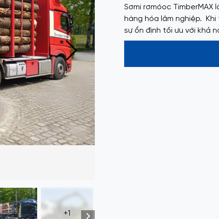
Sơmi rơmóoc TimberMAX là
hàng hóa lâm nghiệp. Khi 
sự ổn định tối ưu với khả 
+1