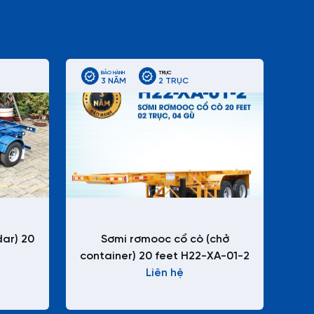
BẢO HÀNH
TRỤC
3 NĂM
2 TRỤC
dar) 20
Sơmi rơmooc cổ cò (chở
container) 20 feet H22-XA-01-2
Liên hệ