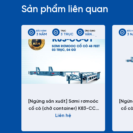
Sản phẩm liên quan
BẢO HÀNH
TRỤC
ỨNG DỤNG
BẢO 
3 NĂM
3 TRỤC
VẬN
3 
CHUYỂN
CONTAINER
LẠNH
ĐƯỜNG
DÀI
[Ngừng sản xuất] Sơmi rơmoóc
[Ngừn
cổ cò (chở container) K83-CC-
cổ cò
Liên hệ
01