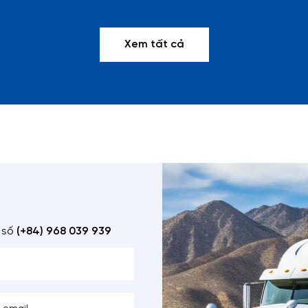
Xem tất cả
 số
(+84) 968 039 939