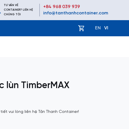
TƯ VẤN VỀ
+84 968 039 939
CONTAINER? LIÊN HỆ
info@tanthanhcontainer.com
CHÚNG TÔI
ệ
EN
VI
c lùn TimberMAX
 tiết vui lòng liên hệ Tân Thanh Container!