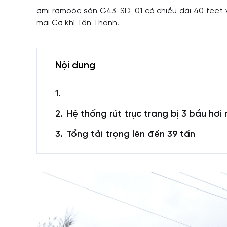
ơmi rơmoóc sàn G43-SD-01 có chiều dài 40 feet v
mại Cơ khí Tân Thanh.
Nội dung
Hệ thống rút trục trang bị 3 bầu hơ
Tổng tải trọng lên đến 39 tấn