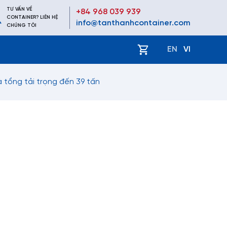
TƯ VẤN VỀ
+84 968 039 939
CONTAINER? LIÊN HỆ
info@tanthanhcontainer.com
CHÚNG TÔI
ệ
EN
VI
 tổng tải trọng đến 39 tấn