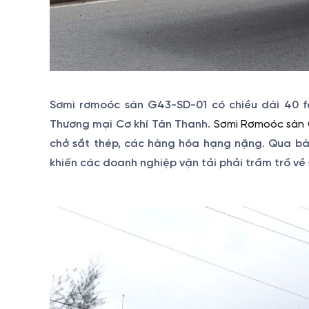
Sơmi rơmoóc sàn G43-SD-01 có chiều dài 40 fe
Thương mại Cơ khí Tân Thanh.
Sơmi Rơmoóc sàn
chở sắt thép, các hàng hóa hạng nặng. Qua bài
khiến các doanh nghiệp vận tải phải trầm trồ 