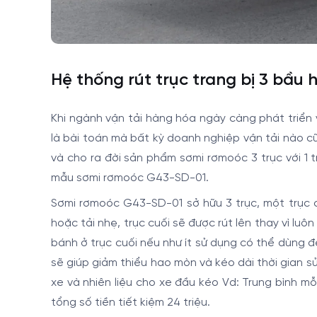
Hệ thống rút trục trang bị 3 bầu
Khi ngành vận tải hàng hóa ngày càng phát triển 
là bài toán mà bất kỳ doanh nghiệp vận tải nào c
và cho ra đời sản phẩm sơmi rơmoóc 3 trục với 1 
mẫu sơmi rơmoóc G43-SD-01.
Sơmi rơmoóc G43-SD-01 sở hữu 3 trục, một trục c
hoặc tải nhẹ, trục cuối sẽ được rút lên thay vì lu
bánh ở trục cuối nếu như ít sử dụng có thể dùng để
sẽ giúp giảm thiểu hao mòn và kéo dài thời gian s
xe và nhiên liệu cho xe đầu kéo Vd: Trung bình mỗi 
tổng số tiền tiết kiệm 24 triệu.