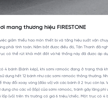
 hơi mang thương hiệu FIRESTONE
việc giảm thiểu hao mòn thiết bị và tăng hiệu suất vận chu
ũng phải tính toán. Nắm bắt được điều đó, Tân Thanh đã ng
trục có thể rút khỏi mặt đất và hệ thống này đã được áp d
ó 4 bánh (Bánh kép), khi sơmi rơmoóc đang ở trạng thái kh
ôn sử dụng hết 12 bánh như các sơmi rơmoóc thông thường. Nh
 thay đổi xoay vòng (đảo vỏ) với các bánh ở 2 trục còn lại. 
ử dụng cho các vỏ (lốp) của sơmi rơmoóc, tránh gây lãng phí
lốp (vỏ) trên thị trường có giá 6 triệu/chiếc. Một trục có 4 