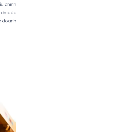
u chính
 rơmoóc
ác doanh