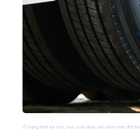
Ở trạng thái rút trục, trục cuối được rút cách mặt đất 