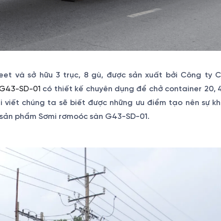
et và sở hữu 3 trục, 8 gù, được sản xuất bởi Công ty 
 G43-SD-01
có thiết kế chuyên dụng để chở container 20, 4
 viết chúng ta sẽ biết được những ưu điểm tạo nên sự kh
về sản phẩm Sơmi rơmoóc sàn G43-SD-01.