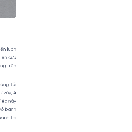
yển luôn
hiên cứu
ụng trên
ông tải
ư vậy, 4
Việc này
 vỏ bánh
bánh thì