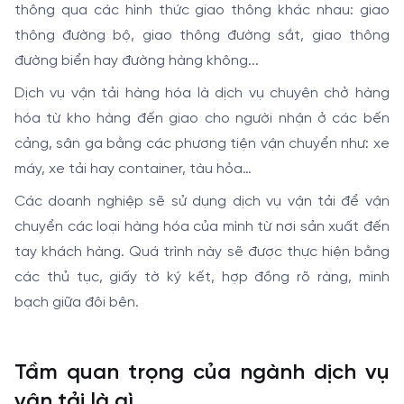
thông qua các hình thức giao thông khác nhau: giao
thông đường bộ, giao thông đường sắt, giao thông
đường biển hay đường hàng không...
Dịch vụ vận tải hàng hóa là dịch vụ chuyên chở hàng
hóa từ kho hàng đến giao cho người nhận ở các bến
cảng, sân ga bằng các phương tiện vận chuyển như: xe
máy, xe tải hay container, tàu hỏa…
Các doanh nghiệp sẽ sử dụng dịch vụ vận tải để vận
chuyển các loại hàng hóa của mình từ nơi sản xuất đến
tay khách hàng. Quá trình này sẽ được thực hiện bằng
các thủ tục, giấy tờ ký kết, hợp đồng rõ ràng, minh
bạch giữa đôi bên.
Tầm quan trọng của ngành dịch vụ
vận tải là gì