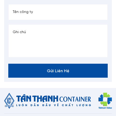
Gửi Liên Hệ