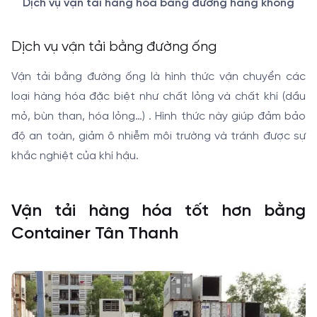
Dịch vụ vận tải hàng hóa bằng đường hàng không
Dịch vụ vận tải bằng đường ống
Vận tải bằng đường ống là hình thức vận chuyển các
loại hàng hóa đặc biệt như chất lỏng và chất khí (dầu
mỏ, bùn than, hóa lỏng…) . Hình thức này giúp đảm bảo
độ an toàn, giảm ô nhiễm môi trường và tránh được sự
khắc nghiệt của khí hậu.
Vận tải hàng hóa tốt hơn bằng
Container Tân Thanh