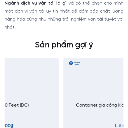
Ngành dịch vụ vận tải là gì
và có thể chọn cho mình
một đơn vị vận tải uy tín nhất để đảm bảo chất lượng
hàng hóa cũng như những trải nghiệm vận tải tuyệt vời
nhất.
Sản phẩm gợi ý
BẢO HÀNH
1 NĂM
Container gia công kích thước theo yêu cầu
Liên hệ