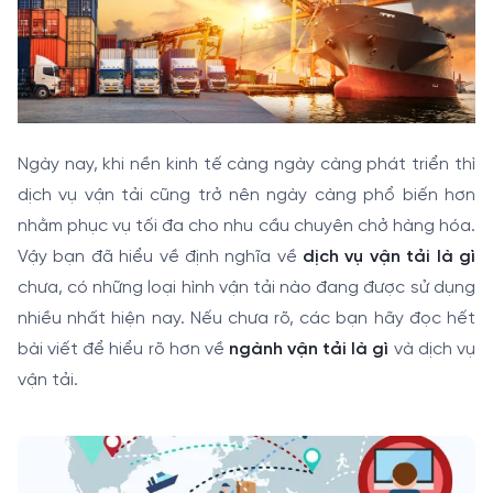
Ngày nay, khi nền kinh tế càng ngày càng phát triển thì
dịch vụ vận tải cũng trở nên ngày càng phổ biến hơn
nhằm phục vụ tối đa cho nhu cầu chuyên chở hàng hóa.
Vậy bạn đã hiểu về định nghĩa về
dịch vụ vận tải là gì
chưa, có những loại hình vận tải nào đang được sử dụng
nhiều nhất hiện nay. Nếu chưa rõ, các bạn hãy đọc hết
bài viết để hiểu rõ hơn về
ngành vận tải là gì
và dịch vụ
vận tải.