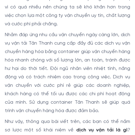
vì có quá nhiều nên chúng ta sẽ khó khăn hơn trong
việc chọn lựa một công ty vận chuyển uy tín, chất lượng
và cước phí phải chăng.
Nhằm đáp ứng nhu cầu vận chuyển ngày càng lớn, dịch
vụ vận tải Tân Thanh cung cấp đầy đủ các dịch vụ vận
chuyển hàng hóa bằng container giúp vận chuyển hàng
hóa nhanh chóng với số lượng lớn, an toàn, tránh được
hư hại do thời tiết. Đội ngũ nhân viên nhiệt tình, năng
động và có trách nhiệm cao trong công việc. Dịch vụ
vận chuyển với cước phí rẻ giúp các doanh nghiệp,
khách hàng có thể tối ưu được các chi phí hoạt động
của mình. Sử dụng container Tân Thanh sẽ giúp quá
trình vận chuyển hàng hóa được đảm bảo.
Như vậy, thông qua bài viết trên, các bạn có thể nắm
sơ lược một số khái niệm về
dịch vụ vận tải là gì
?