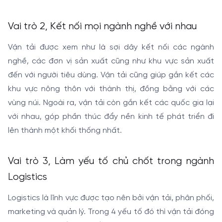
Vai trò 2, Kết nối mọi ngành nghề với nhau
Vận tải được xem như là sợi dây kết nối các ngành
nghề, các đơn vị sản xuất cũng như khu vực sản xuất
đến với người tiêu dùng. Vận tải cũng giúp gắn kết các
khu vực nông thôn với thành thị, đồng bằng với các
vùng núi. Ngoài ra, vận tải còn gắn kết các quốc gia lại
với nhau, góp phần thúc đẩy nền kinh tế phát triển đi
lên thành một khối thống nhất.
Vai trò 3, Làm yếu tố chủ chốt trong ngành
Logistics
Logistics là lĩnh vực được tạo nên bởi vận tải, phân phối,
marketing và quản lý. Trong 4 yếu tố đó thì vận tải đóng