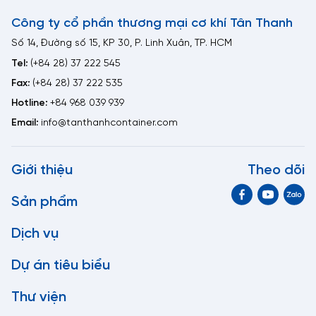
Công ty cổ phần thương mại cơ khí Tân Thanh
Số 14, Đường số 15, KP 30, P. Linh Xuân, TP. HCM
Tel:
(+84 28) 37 222 545
Fax:
(+84 28) 37 222 535
Hotline:
+84 968 039 939
Email:
info@tanthanhcontainer.com
Giới thiệu
Theo dõi
Sản phẩm
Dịch vụ
Dự án tiêu biểu
Thư viện