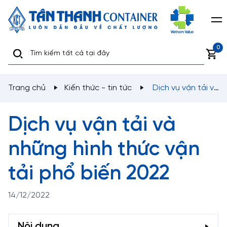
0
Trang chủ
Kiến thức - tin tức
Dịch vụ vận tải và
những hình thức vận tải phổ biến 2022
Dịch vụ vận tải và
những hình thức vận
tải phổ biến 2022
14/12/2022
Nội dung