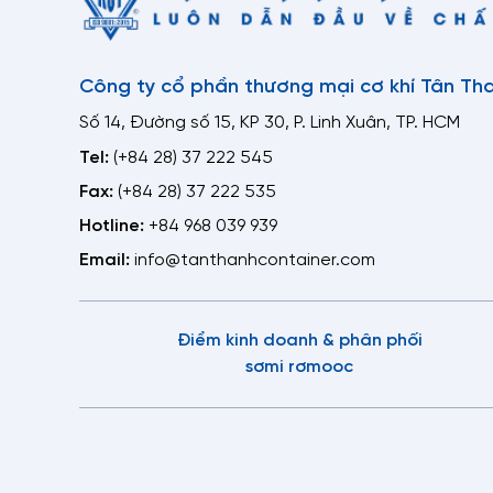
Công ty cổ phần thương mại cơ khí Tân Th
Số 14, Đường số 15, KP 30, P. Linh Xuân, TP. HCM
Tel:
(+84 28) 37 222 545
Fax:
(+84 28) 37 222 535
Hotline:
+84 968 039 939
Email:
info@tanthanhcontainer.com
Điểm kinh doanh & phân phối
sơmi rơmooc