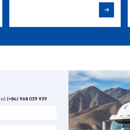
chuyển nước giải khát
 số
(+84) 968 039 939