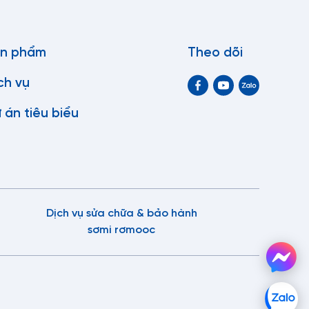
n phẩm
Theo dõi
ch vụ
 án tiêu biểu
Dịch vụ sửa chữa & bảo hành
sơmi rơmooc