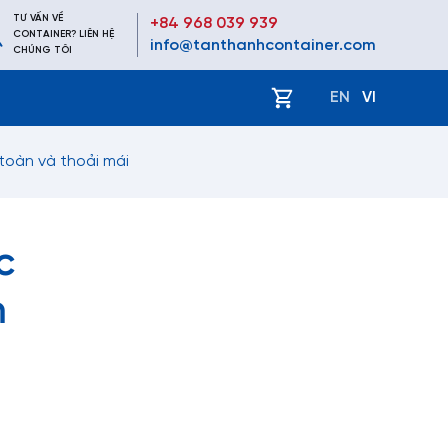
TƯ VẤN VỀ
+84 968 039 939
CONTAINER? LIÊN HỆ
info@tanthanhcontainer.com
CHÚNG TÔI
ệ
EN
VI
toàn và thoải mái
c
m