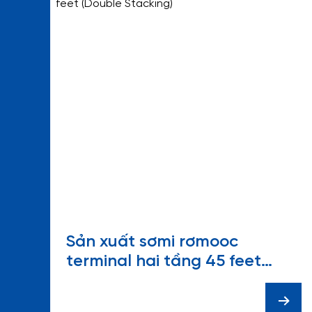
Sản xuất sơmi rơmooc
terminal hai tầng 45 feet
(Double Stacking)