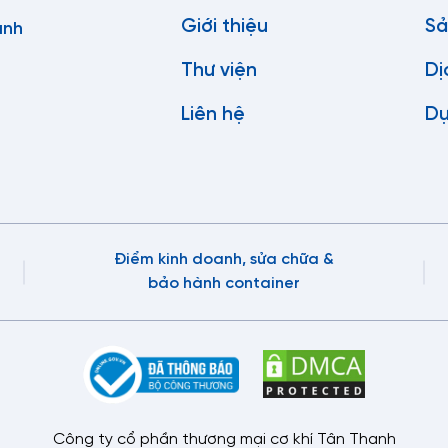
Giới thiệu
Sả
anh
Thư viện
Dị
Liên hệ
Dự
Điểm kinh doanh, sửa chữa &
bảo hành container
Công ty cổ phần thương mại cơ khí Tân Thanh