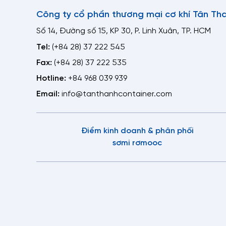
Công ty cổ phần thương mại cơ khí Tân Th
Số 14, Đường số 15, KP 30, P. Linh Xuân, TP. HCM
Tel:
(+84 28) 37 222 545
Fax:
(+84 28) 37 222 535
Hotline:
+84 968 039 939
Email:
info@tanthanhcontainer.com
Điểm kinh doanh & phân phối
sơmi rơmooc