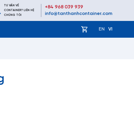
TƯ VẤN VỀ
+84 968 039 939
CONTAINER? LIÊN HỆ
info@tanthanhcontainer.com
CHÚNG TÔI
ệ
EN
VI
g