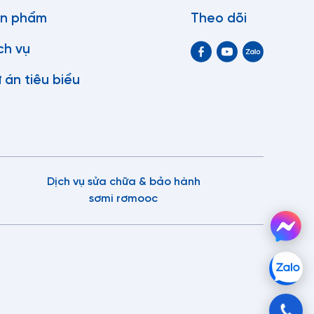
n phẩm
Theo dõi
ch vụ
 án tiêu biểu
Dịch vụ sửa chữa & bảo hành
sơmi rơmooc