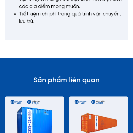
các địa điểm mong muốn.
Tiết kiệm chi phí trong quá trình vận chuyển,
lưu trữ.
Sản phẩm liên quan
BẢO HÀNH
CHIỀU CAO
BẢO HÀNH
KÍCH THƯỚC
1 NĂM
2 TRỤC
1 NĂM
45 FEET