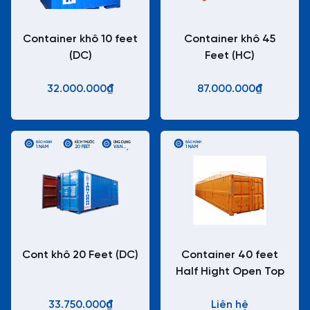
Container khô 10 feet
Container khô 45
(DC)
Feet (HC)
32.000.000₫
87.000.000₫
BẢO HÀNH
KÍCH THƯỚC
ỨNG DỤNG
BẢO HÀNH
1 NĂM
20 FEET
VẬN
1 NĂM
CHUYỂN
CONTAINER
TIÊU CHUẨN
Cont khô 20 Feet (DC)
Container 40 feet
Half Hight Open Top
33.750.000₫
Liên hệ