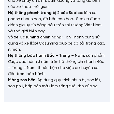
cho xe chạy ổn định, bám đường và tăng độ bền
của xe theo thời gian.
Hệ thống phanh trang bị 2 cóc Sealco:
làm xe
phanh nhanh hơn, độ bền cao hơn. Sealco được
đánh giá uy tín hàng đầu trên thị trường Việt Nam
và thế giới hiện nay.
Vỏ xe Casumina chính hãng:
Tân Thanh cũng sử
dụng vỏ xe (lốp) Casumina giúp xe có tải trọng cao,
ít mòn.
Hệ thống bảo hành Bắc – Trung – Nam:
sản phẩm
được bảo hành 3 năm trên hệ thống chi nhánh Bắc
– Trung – Nam, thuận tiện cho việc di chuyển xe
đến trạm bảo hành.
Màng sơn bền:
Áp dụng quy trình phun bi, sơn lót,
sơn phủ, hấp bền màu làm tăng tuổi thọ của xe.