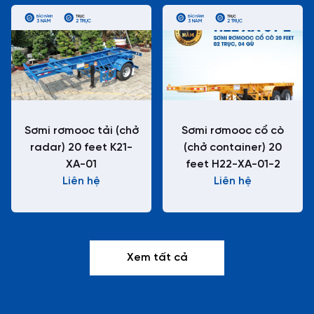
BẢO HÀNH
TRỤC
BẢO HÀNH
TRỤC
3 NĂM
2 TRỤC
3 NĂM
2 TRỤC
Sơmi rơmooc tải (chở
Sơmi rơmooc cổ cò
radar) 20 feet K21-
(chở container) 20
XA-01
feet H22-XA-01-2
Liên hệ
Liên hệ
Xem tất cả