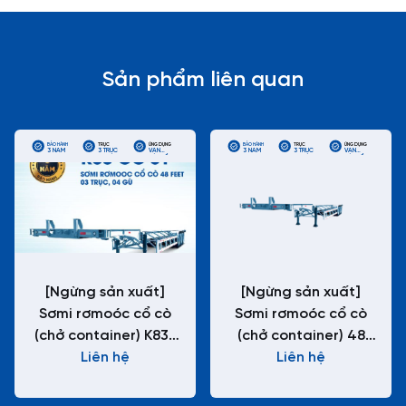
Sản phẩm liên quan
BẢO HÀNH
TRỤC
ỨNG DỤNG
BẢO HÀNH
TRỤC
ỨNG DỤNG
3 NĂM
3 TRỤC
VẬN
3 NĂM
3 TRỤC
VẬN
CHUYỂN
CHUYỂN
CONTAINER
CONTAINER
LẠNH
LẠNH
ĐƯỜNG
ĐƯỜNG
DÀI
DÀI
[Ngừng sản xuất]
[Ngừng sản xuất]
Sơmi rơmoóc cổ cò
Sơmi rơmoóc cổ cò
(chở container) K83-
(chở container) 48
Liên hệ
CC-01
feet K83-CC-01-1
Liên hệ