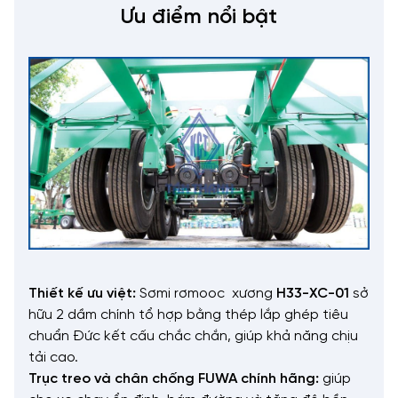
Ưu điểm nổi bật
Thiết kế ưu việt:
Sơmi rơmooc xương
H33-XC-01
sở
hữu 2 dầm chính tổ hợp bằng thép lắp ghép tiêu
chuẩn Đức kết cấu chắc chắn, giúp khả năng chịu
tải cao.
Trục treo và chân chống FUWA chính hãng:
giúp