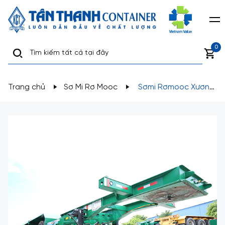
0
Trang chủ
Sơ Mi Rơ Mooc
Sơmi Rơmooc Xương
(chở Container) 30 feet H33-XC-01