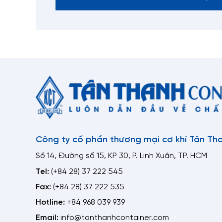
Công ty cổ phần thương mại cơ khí Tân Th
Số 14, Đường số 15, KP 30, P. Linh Xuân, TP. HCM
Tel:
(+84 28) 37 222 545
Fax:
(+84 28) 37 222 535
Hotline:
+84 968 039 939
Email:
info@tanthanhcontainer.com