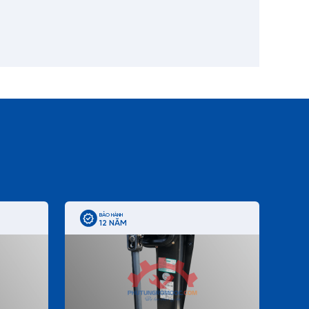
BẢO HÀNH
12 NĂM