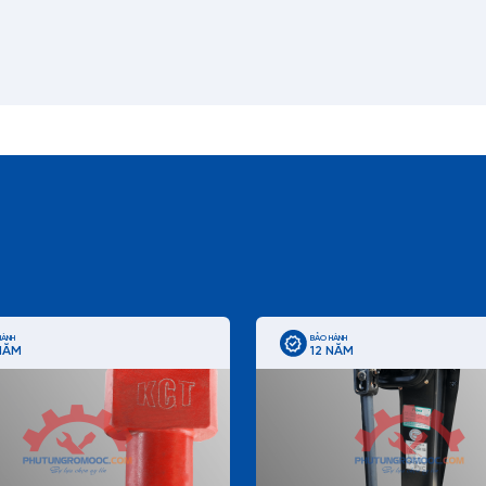
HÀNH
BẢO HÀNH
NĂM
12 NĂM