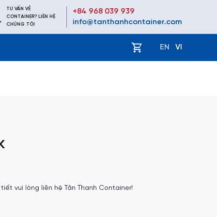
TƯ VẤN VỀ
+84 968 039 939
CONTAINER? LIÊN HỆ
info@tanthanhcontainer.com
CHÚNG TÔI
ệ
EN
VI
k
 tiết vui lòng liên hệ Tân Thanh Container!