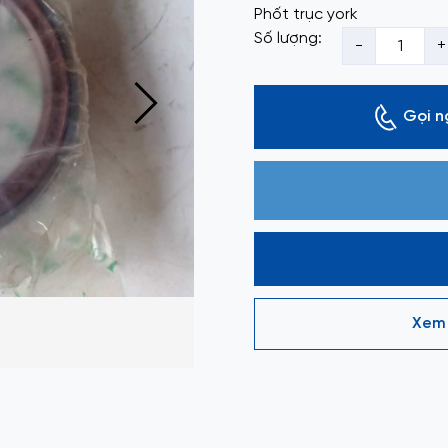
Phốt trục york
Số lượng:
-
+
Gọi n
Xem