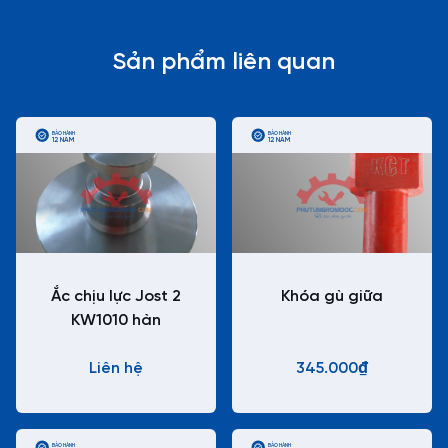
Sản phẩm liên quan
BẢO HÀNH
BẢO HÀNH
12 NĂM
12 NĂM
Ắc chịu lực Jost 2
Khóa gù giữa
KW1010 hàn
Liên hệ
345.000₫
BẢO HÀNH
BẢO HÀNH