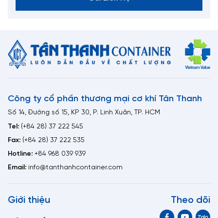
Công ty cổ phần thương mại cơ khí Tân Thanh
Số 14, Đường số 15, KP 30, P. Linh Xuân, TP. HCM
Tel:
(+84 28) 37 222 545
Fax:
(+84 28) 37 222 535
Hotline:
+84 968 039 939
Email:
info@tanthanhcontainer.com
Giới thiệu
Theo dõi