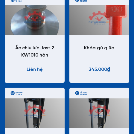
12 NĂM
12 NĂM
Ắc chịu lực Jost 2
Khóa gù giữa
KW1010 hàn
Liên hệ
345.000₫
BẢO HÀNH
BẢO HÀNH
12 NĂM
12 NĂM