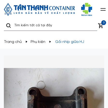
0
Trang chủ
Phụ kiện
Gối nhíp giữa HJ