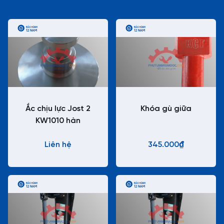
BẢO HÀNH
BẢO HÀNH
12 NĂM
12 NĂM
Ắc chịu lực Jost 2
Khóa gù giữa
KW1010 hàn
Liên hệ
345.000₫
BẢO HÀNH
BẢO HÀNH
12 NĂM
12 NĂM