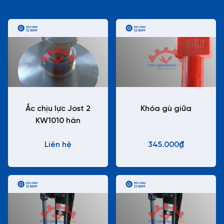
BẢO HÀNH
BẢO HÀNH
12 NĂM
12 NĂM
Ắc chịu lực Jost 2
Khóa gù giữa
KW1010 hàn
Liên hệ
345.000₫
BẢO HÀNH
BẢO HÀNH
12 NĂM
12 NĂM