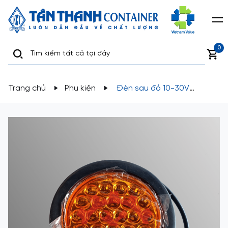
0
Trang chủ
Phụ kiện
Đèn sau đỏ 10-30V
NG09156R