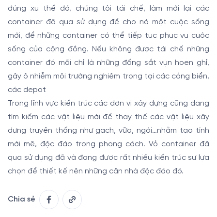
đúng xu thế đó, chúng tôi tái chế, làm mới lại các
container đã qua sử dụng để cho nó một cuộc sống
mới, để những container có thể tiếp tục phục vụ cuộc
sống của cộng đồng. Nếu không được tái chế những
container đó mãi chỉ là những đống sắt vụn hoen ghỉ,
gây ô nhiễm môi trường nghiêm trọng tại các cảng biển,
các depot
Trong lĩnh vực kiến trúc các đơn vị xây dựng cũng đang
tìm kiếm các vật liệu mới để thay thế các vật liệu xây
dựng truyền thống như gạch, vữa, ngói…nhằm tạo tính
mới mẽ, độc đáo trong phong cách. Vỏ container đã
qua sử dụng đã và đang được rất nhiều kiến trúc sư lựa
chọn để thiết kế nên những căn nhà độc đáo đó.
Chia sẻ