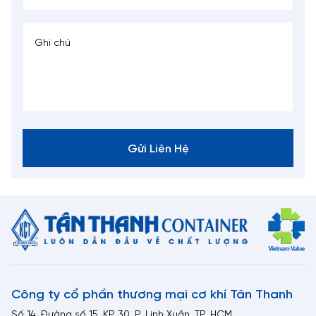
Gửi Liên Hệ
Công ty cổ phần thương mại cơ khí Tân Thanh
Số 14, Đường số 15, KP 30, P. Linh Xuân, TP. HCM