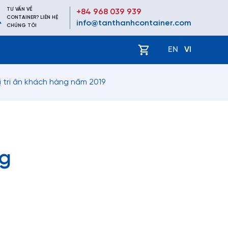
TƯ VẤN VỀ
+84 968 039 939
CONTAINER? LIÊN HỆ
info@tanthanhcontainer.com
CHÚNG TÔI
ệ
EN
VI
ị tri ân khách hàng năm 2019
i
ng