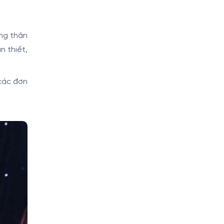
ng thân
n thiết,
các đơn