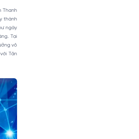
ân Thanh
ày thành
hư ngày
àng. Tại
hưởng vô
với Tân