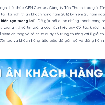
 nghị, hội thảo GEM Center , Công ty Tân Thanh trao giải T
tại Hội nghị tri ân khách hàng năm 2019, kỷ niệm 25 năm ng
, kiến tạo tương lai”.
Để gặt hái được những thành công n
 tương trợ và tin tưởng của rất nhiều quý đối tác khách h
ỉ niệm chương và tổ chức quay số trúng thưởng với 11 giải t
đối tác và khách hàng tiêu biểu đã gắn bó và đồng hành 