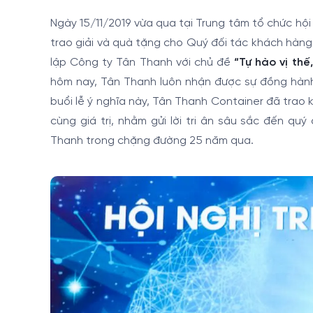
Ngày 15/11/2019 vừa qua tại Trung tâm tổ chức hội
trao giải và quà tặng cho Quý đối tác khách hàng 
lập Công ty Tân Thanh với chủ đề
“Tự hào vị thế
hôm nay, Tân Thanh luôn nhận được sự đồng hành,
buổi lễ ý nghĩa này, Tân Thanh Container đã trao k
cùng giá trị, nhằm gửi lời tri ân sâu sắc đến quý 
Thanh trong chặng đường 25 năm qua.