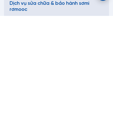
Dịch vụ sửa chữa & bảo hành sơmi
rơmooc
Công ty cổ phần thương mại cơ khí Tân Thanh
MST: 0301367072 - Do Sở Kế Hoạch và Đầu Tư Thành Phố Hồ
Chí Minh cấp ngày 17/3/2009.
©2026. Bản quyền thuộc về Tân Thanh.
Chính sách bảo mật thông tin khách hàng
C4C
Thông tin SMRM
Kế hoạch & tiến độ