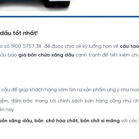
dầu tốt nhất!
heo số 1900 5757 38 để được chia sẻ kỹ lưỡng hơn về
cấu tạo
 hữu báo
giá bồn chứa xăng dầu
cạnh tranh để tiết kiệm chi
u cầu để giúp khách hàng sớm tìm ra sản phẩm ưng ý như mon
kiểm, đảm bảo mang tới chính sách bán hàng cũng như c
ện nay
ồn xăng dầu, bồn chở hóa chất, bồn chở xi măng
với các