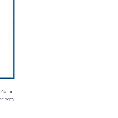
ứa lớn,
ọc ngay