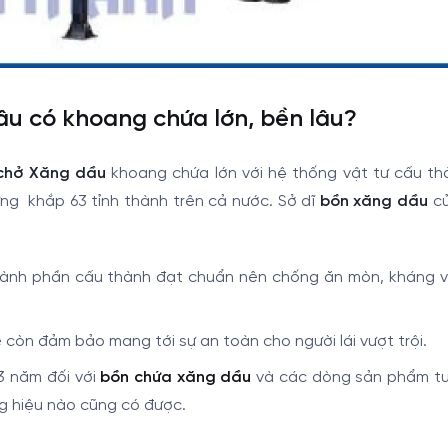
u có khoang chứa lớn, bền lâu?
chở Xăng dầu
khoang chứa lớn với hệ thống vật tư cấu th
ng khắp 63 tỉnh thành trên cả nước. Sở dĩ
bồn xăng dầu
củ
c thành phần cấu thành đạt chuẩn nên chống ăn mòn, kháng
còn đảm bảo mang tới sự an toàn cho người lái vượt trội.
3 năm đối với
bồn chứa xăng dầu
và các dòng sản phẩm tư
ng hiệu nào cũng có được.