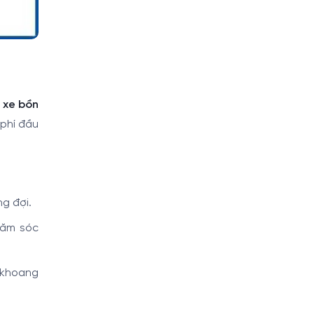
 xe bồn
 phí đầu
g đợi.
hăm sóc
 khoang