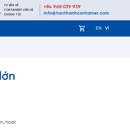
TƯ VẤN VỀ
+84 968 039 939
CONTAINER? LIÊN HỆ
info@tanthanhcontainer.com
CHÚNG TÔI
ệ
EN
VI
lớn
n, hoạt