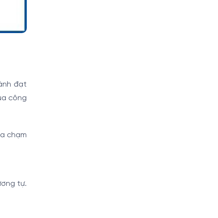
ành đạt
a công
 va chạm
ơng tự.