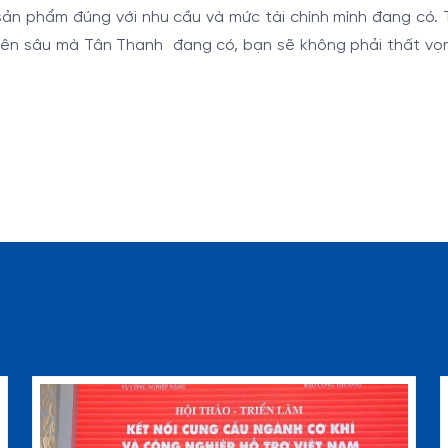
 sản phẩm đúng với nhu cầu và mức tài chính mình đang có. 
uyên sâu mà Tân Thanh đang có, bạn sẽ không phải thất vọ