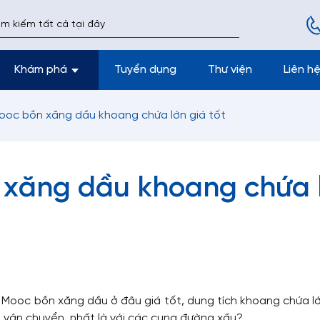
Khám phá
Tuyển dụng
Thư viện
Liên h
oc bồn xăng dầu khoang chứa lớn giá tốt
xăng dầu khoang chứa 
ooc bồn xăng dầu ở đâu giá tốt, dung tích khoang chứa lớ
h vận chuyển, nhất là với các cung đường xấu?