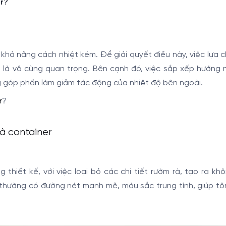
er?
khả năng cách nhiệt kém. Để giải quyết điều này, việc lựa 
ật là vô cùng quan trọng. Bên cạnh đó, việc sắp xếp hướng
ng góp phần làm giảm tác động của nhiệt độ bên ngoài.
r
?
à container
thiết kế, với việc loại bỏ các chi tiết rườm rà, tạo ra kh
 thường có đường nét mạnh mẽ, màu sắc trung tính, giúp tô