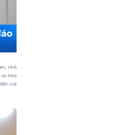
am, nhà
i ưu hóa
đến cái