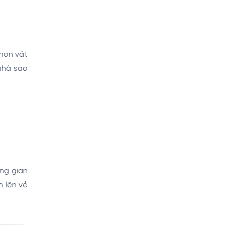
chọn vật
 nhà sao
ông gian
n lên vẻ