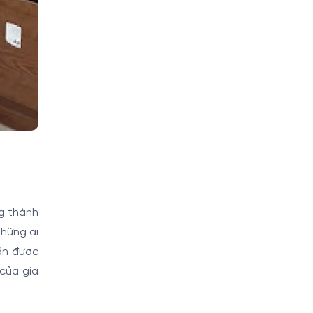
ng thành
những ai
ần được
 của gia