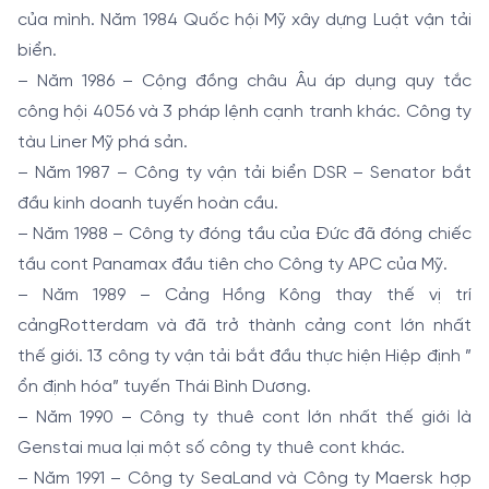
của mình. Năm 1984 Quốc hội Mỹ xây dựng Luật vận tải
biển.
– Năm 1986 – Cộng đồng châu Âu áp dụng quy tắc
công hội 4056 và 3 pháp lệnh cạnh tranh khác. Công ty
tàu Liner Mỹ phá sản.
– Năm 1987 – Công ty vận tải biển DSR – Senator bắt
đầu kinh doanh tuyến hoàn cầu.
– Năm 1988 – Công ty đóng tầu của Đức đã đóng chiếc
tầu cont Panamax đầu tiên cho Công ty APC của Mỹ.
– Năm 1989 – Cảng Hồng Kông thay thế vị trí
cảngRotterdam và đã trở thành cảng cont lớn nhất
thế giới. 13 công ty vận tải bắt đầu thực hiện Hiệp định ”
ổn định hóa” tuyến Thái Bình Dương.
– Năm 1990 – Công ty thuê cont lớn nhất thế giới là
Genstai mua lại một số công ty thuê cont khác.
– Năm 1991 – Công ty SeaLand và Công ty Maersk hợp