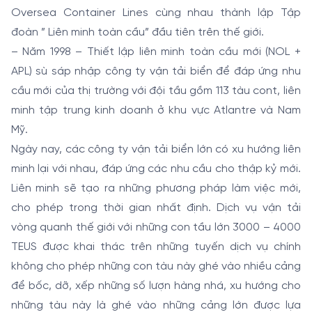
Oversea Container Lines cùng nhau thành lập Tập
đoàn ” Liên minh toàn cầu” đầu tiên trên thế giới.
– Năm 1998 – Thiết lập liên minh toàn cầu mới (NOL +
APL) sù sáp nhập công ty vận tải biển để đáp ứng nhu
cầu mới của thị trường với đội tầu gồm 113 tàu cont, liên
minh tập trung kinh doanh ở khu vực Atlantre và Nam
Mỹ.
Ngày nay, các công ty vận tải biển lớn có xu hướng liên
minh lại với nhau, đáp ứng các nhu cầu cho thập kỷ mới.
Liên minh sẽ tạo ra những phương pháp làm việc mới,
cho phép trong thời gian nhất định. Dịch vụ vận tải
vòng quanh thế giới với những con tầu lớn 3000 – 4000
TEUS được khai thác trên những tuyến dịch vụ chính
không cho phép những con tàu này ghé vào nhiều cảng
để bốc, dỡ, xếp những số lượn hàng nhá, xu hướng cho
những tàu này là ghé vào những cảng lớn được lựa