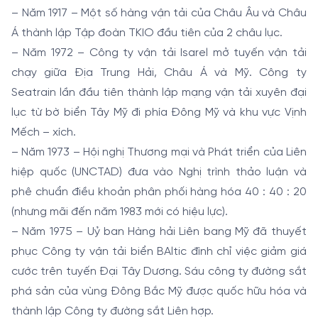
– Năm 1917 – Một số hàng vận tải của Châu Âu và Châu
Á thành lập Tập đoàn TKIO đầu tiên của 2 châu lục.
– Năm 1972 – Công ty vận tải Isarel mở tuyến vận tải
chạy giữa Địa Trung Hải, Châu Á và Mỹ. Công ty
Seatrain lần đầu tiên thành lập mạng vận tải xuyên đại
lục từ bờ biển Tây Mỹ đi phía Đông Mỹ và khu vực Vịnh
Mếch – xích.
– Năm 1973 – Hội nghị Thương mại và Phát triển của Liên
hiệp quốc (UNCTAD) đưa vào Nghị trình thảo luận và
phê chuẩn điều khoản phân phối hàng hóa 40 : 40 : 20
(nhưng mãi đến năm 1983 mới có hiệu lực).
– Năm 1975 – Uỷ ban Hàng hải Liên bang Mỹ đã thuyết
phục Công ty vận tải biển BAltic đình chỉ việc giảm giá
cước trên tuyến Đại Tây Dương. Sáu công ty đường sắt
phá sản của vùng Đông Bắc Mỹ được quốc hữu hóa và
thành lập Công ty đường sắt Liên hợp.