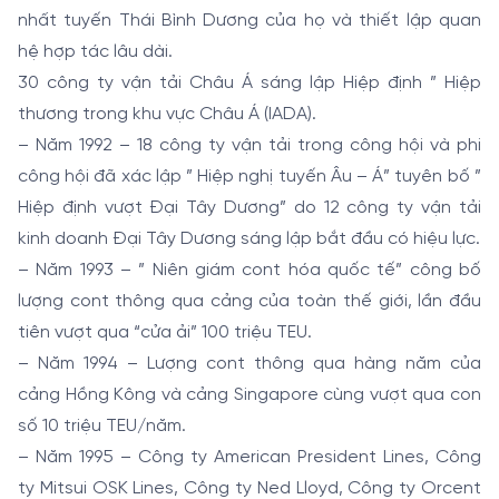
nhất tuyến Thái Bình Dương của họ và thiết lập quan
hệ hợp tác lâu dài.
30 công ty vận tải Châu Á sáng lập Hiệp định ” Hiệp
thương trong khu vực Châu Á (IADA).
– Năm 1992 – 18 công ty vận tải trong công hội và phi
công hội đã xác lập ” Hiệp nghị tuyến Âu – Á” tuyên bố ”
Hiệp định vượt Đại Tây Dương” do 12 công ty vận tải
kinh doanh Đại Tây Dương sáng lập bắt đầu có hiệu lực.
– Năm 1993 – ” Niên giám cont hóa quốc tế” công bố
lượng cont thông qua cảng của toàn thế giới, lần đầu
tiên vượt qua “cửa ải” 100 triệu TEU.
– Năm 1994 – Lượng cont thông qua hàng năm của
cảng Hồng Kông và cảng Singapore cùng vượt qua con
số 10 triệu TEU/năm.
– Năm 1995 – Công ty American President Lines, Công
ty Mitsui OSK Lines, Công ty Ned Lloyd, Công ty Orcent