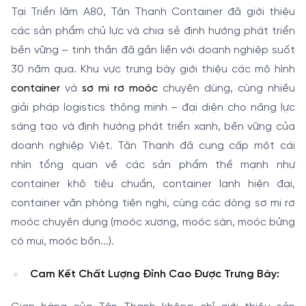
Tại Triển lãm A80, Tân Thanh Container đã giới thiệu
các sản phẩm chủ lực và chia sẻ định hướng phát triển
bền vững – tinh thần đã gắn liền với doanh nghiệp suốt
30 năm qua. Khu vực trưng bày giới thiệu các mô hình
container
và
sơ mi rơ moóc
chuyên dùng, cùng nhiều
giải pháp logistics thông minh – đại diện cho năng lực
sáng tạo và định hướng phát triển xanh, bền vững của
doanh nghiệp Việt. Tân Thanh đã cung cấp một cái
nhìn tổng quan về các sản phẩm thế mạnh như
container khô tiêu chuẩn, container lạnh hiện đại,
container văn phòng tiện nghi, cùng các dòng sơ mi rơ
moóc chuyên dụng (moóc xương, moóc sàn, moóc bửng
có mui, moóc bồn...).
Cam Kết Chất Lượng Đỉnh Cao Được Trưng Bày: