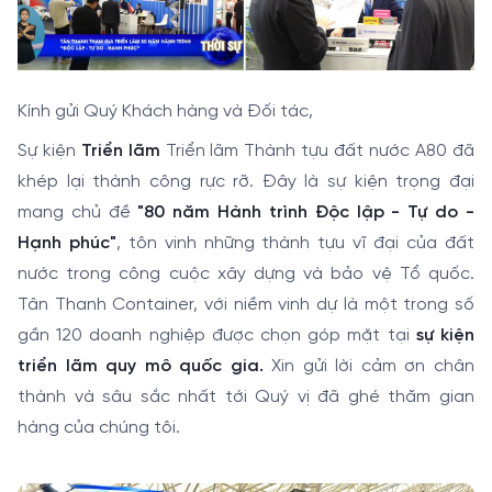
Kính gửi Quý Khách hàng và Đối tác,
Sự kiện
Triển lãm
Triển lãm Thành tựu đất nước A80 đã
khép lại thành công rực rỡ. Đây là sự kiện trọng đại
mang chủ đề
"80 năm Hành trình Độc lập - Tự do -
Hạnh phúc"
, tôn vinh những thành tựu vĩ đại của đất
nước trong công cuộc xây dựng và bảo vệ Tổ quốc.
Tân Thanh Container, với niềm vinh dự là một trong số
gần 120 doanh nghiệp được chọn góp mặt tại
sự kiện
triển lãm quy mô quốc gia.
Xin gửi lời cảm ơn chân
thành và sâu sắc nhất tới Quý vị đã ghé thăm gian
hàng của chúng tôi.