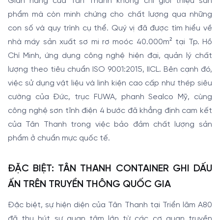
Gian hàng của Tân Thanh không chỉ giới thiệu sản
phẩm mà còn minh chứng cho chất lượng qua những
con số và quy trình cụ thể. Quý vị đã được tìm hiểu về
nhà máy sản xuất sơ mi rơ moóc 40.000m² tại Tp. Hồ
Chí Minh, ứng dụng công nghệ hiện đại, quản lý chất
lượng theo tiêu chuẩn ISO 9001:2015, IICL. Bên cạnh đó,
việc sử dụng vật liệu và linh kiện cao cấp như thép siêu
cường của Đức, trục FUWA, phanh Sealco Mỹ, cùng
công nghệ sơn tĩnh điện 4 bước đã khẳng định cam kết
của Tân Thanh trong việc bảo đảm chất lượng sản
phẩm ở chuẩn mực quốc tế.
ĐẶC BIỆT: TÂN THANH CONTAINER GHI DẤU
ẤN TRÊN TRUYỀN THÔNG QUỐC GIA
Đặc biệt, sự hiện diện của Tân Thanh tại Triển lãm A80
đã thu hút sự quan tâm lớn từ các cơ quan truyền