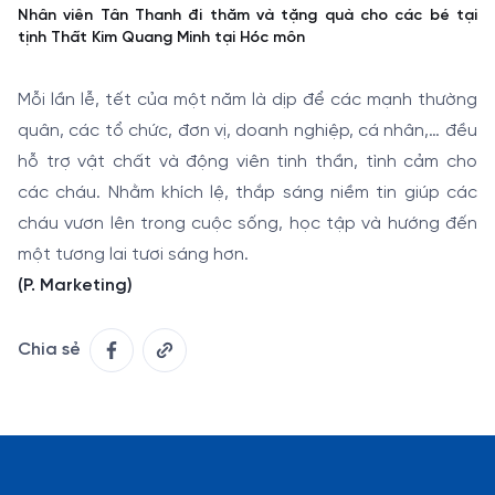
Nhân viên Tân Thanh đi thăm và tặng quà cho các bé tại
tịnh Thất Kim Quang Minh tại Hóc môn
Mỗi lần lễ, tết của một năm là dịp để các mạnh thường
quân, các tổ chức, đơn vị, doanh nghiệp, cá nhân,… đều
hỗ trợ vật chất và động viên tinh thần, tình cảm cho
các cháu. Nhằm khích lệ, thắp sáng niềm tin giúp các
cháu vươn lên trong cuộc sống, học tập và hướng đến
một tương lai tươi sáng hơn.
(P. Marketing)
Chia sẻ