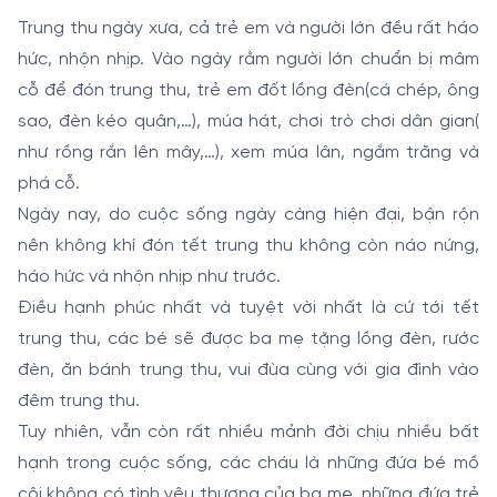
Trung thu ngày xưa, cả trẻ em và người lớn đều rất háo
hức, nhộn nhịp. Vào ngày rằm người lớn chuẩn bị mâm
cỗ để đón trung thu, trẻ em đốt lồng đèn(cá chép, ông
sao, đèn kéo quân,…), múa hát, chơi trò chơi dân gian(
như rồng rắn lên mây,…), xem múa lân, ngắm trăng và
phá cỗ.
Ngày nay, do cuộc sống ngày càng hiện đại, bận rộn
nên không khí đón tết trung thu không còn náo nứng,
háo hức và nhộn nhịp như trước.
Điều hạnh phúc nhất và tuyệt vời nhất là cứ tới tết
trung thu, các bé sẽ được ba mẹ tặng lồng đèn, rước
đèn, ăn bánh trung thu, vui đùa cùng với gia đình vào
đêm trung thu.
Tuy nhiên, vẫn còn rất nhiều mảnh đời chịu nhiều bất
hạnh trong cuộc sống, các cháu là những đứa bé mồ
côi không có tình yêu thương của ba mẹ, những đứa trẻ