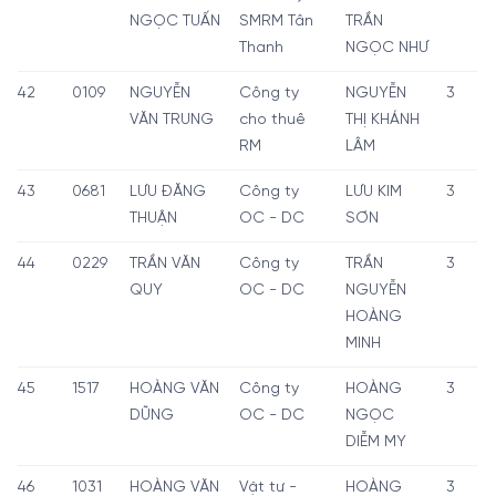
NGỌC TUẤN
SMRM Tân
TRẦN
Thanh
NGỌC NHƯ
42
0109
NGUYỄN
Công ty
NGUYỄN
3
VĂN TRUNG
cho thuê
THỊ KHÁNH
RM
LÂM
43
0681
LƯU ĐĂNG
Công ty
LƯU KIM
3
THUẬN
OC - DC
SƠN
44
0229
TRẦN VĂN
Công ty
TRẦN
3
QUY
OC - DC
NGUYỄN
HOÀNG
MINH
45
1517
HOÀNG VĂN
Công ty
HOÀNG
3
DŨNG
OC - DC
NGỌC
DIỄM MY
46
1031
HOÀNG VĂN
Vật tư -
HOÀNG
3