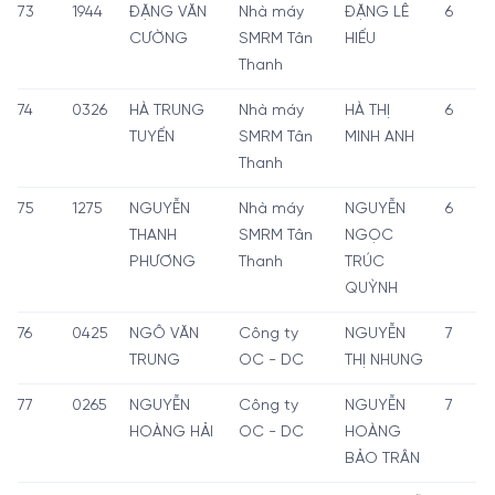
73
1944
ĐẶNG VĂN
Nhà máy
ĐẶNG LÊ
6
CƯỜNG
SMRM Tân
HIẾU
Thanh
74
0326
HÀ TRUNG
Nhà máy
HÀ THỊ
6
TUYẾN
SMRM Tân
MINH ANH
Thanh
75
1275
NGUYỄN
Nhà máy
NGUYỄN
6
THANH
SMRM Tân
NGỌC
PHƯƠNG
Thanh
TRÚC
QUỲNH
76
0425
NGÔ VĂN
Công ty
NGUYỄN
7
TRUNG
OC - DC
THỊ NHUNG
77
0265
NGUYỄN
Công ty
NGUYỄN
7
HOÀNG HẢI
OC - DC
HOÀNG
BẢO TRÂN