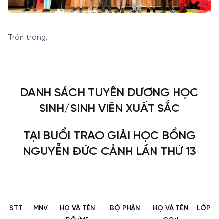
Trân trọng.
DANH SÁCH TUYÊN DƯƠNG HỌC
SINH/SINH VIÊN XUẤT SẮC
TẠI BUỔI TRAO GIẢI HỌC BỔNG
NGUYỄN ĐỨC CẢNH LẦN THỨ 13
STT
MNV
HỌ VÀ TÊN
BỘ PHẬN
HỌ VÀ TÊN
LỚP