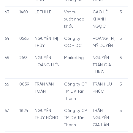
ĐỈNH
thông tin
TÙNG
63
1460
LÊ THỊ LỆ
Vật tư -
CAO LÊ
5
xuất nhập
KHÁNH
khẩu
NGỌC
64
0565
NGUYỄN THỊ
Công ty
HOÀNG THỊ
5
THỦY
OC - DC
MỸ DUYÊN
65
2163
NGUYỄN
Marketing
NGUYỄN
5
HOÀNG HIỀN
TRẦN GIA
HƯNG
66
0039
TRẦN VĂN
Công ty CP
TRẦN HỮU
5
TOÀN
TM DV Tân
PHÚC
Thanh
67
1824
NGUYỄN
Công ty CP
TRẦN
5
THÚY HỒNG
TM DV Tân
NGUYỄN
Thanh
GIA HÂN