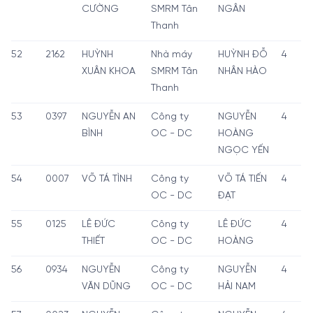
CƯỜNG
SMRM Tân
NGÂN
Thanh
52
2162
HUỲNH
Nhà máy
HUỲNH ĐỖ
4
XUÂN KHOA
SMRM Tân
NHÂN HÀO
Thanh
53
0397
NGUYỄN AN
Công ty
NGUYỄN
4
BÌNH
OC - DC
HOÀNG
NGỌC YẾN
54
0007
VÕ TÁ TÌNH
Công ty
VÕ TÁ TIẾN
4
OC - DC
ĐẠT
55
0125
LÊ ĐỨC
Công ty
LÊ ĐỨC
4
THIẾT
OC - DC
HOÀNG
56
0934
NGUYỄN
Công ty
NGUYỄN
4
VĂN DŨNG
OC - DC
HẢI NAM