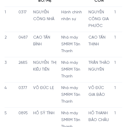
BỐ/MẸ
CON
1
0317
NGUYỄN
Hành chính
NGUYỄN
1
CÔNG NHÃ
nhân sự
CÔNG GIA
PHƯỚC
2
0487
CAO TẤN
Nhà máy
CAO TẤN
1
BÌNH
SMRM Tân
THỊNH
Thanh
3
2685
NGUYỄN THỊ
Nhà máy
TRẦN THẢO
1
KIỀU TIÊN
SMRM Tân
NGUYÊN
Thanh
4
0377
VÕ ĐỨC LẸ
Nhà máy
VÕ ĐỨC
1
SMRM Tân
GIA BẢO
Thanh
5
0895
HỒ SỸ TÌNH
Nhà máy
HỒ THANH
1
SMRM Tân
BẢO CHÂU
Thanh