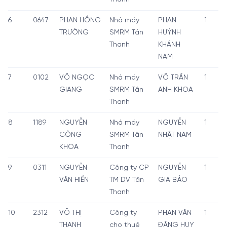
6
0647
PHAN HỒNG
Nhà máy
PHAN
1
TRƯỜNG
SMRM Tân
HUỲNH
Thanh
KHÁNH
NAM
7
0102
VÕ NGỌC
Nhà máy
VÕ TRẦN
1
GIANG
SMRM Tân
ANH KHOA
Thanh
8
1189
NGUYỄN
Nhà máy
NGUYỄN
1
CÔNG
SMRM Tân
NHẬT NAM
KHOA
Thanh
9
0311
NGUYỄN
Công ty CP
NGUYỄN
1
VĂN HIỀN
TM DV Tân
GIA BẢO
Thanh
10
2312
VÕ THỊ
Công ty
PHAN VĂN
1
THANH
cho thuê
ĐĂNG HUY