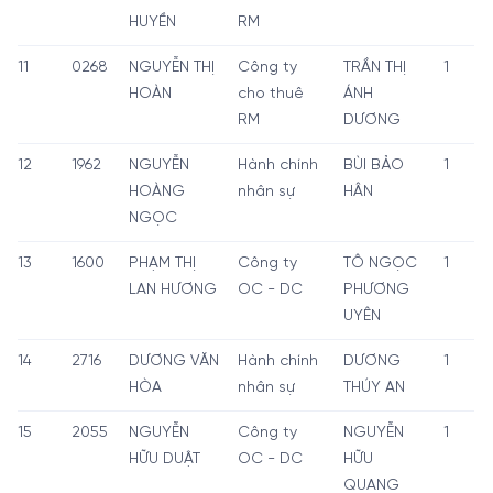
HUYỀN
RM
11
0268
NGUYỄN THỊ
Công ty
TRẦN THỊ
1
HOÀN
cho thuê
ÁNH
RM
DƯƠNG
12
1962
NGUYỄN
Hành chính
BÙI BẢO
1
HOÀNG
nhân sự
HÂN
NGỌC
13
1600
PHẠM THỊ
Công ty
TÔ NGỌC
1
LAN HƯƠNG
OC - DC
PHƯƠNG
UYÊN
14
2716
DƯƠNG VĂN
Hành chính
DƯƠNG
1
HÒA
nhân sự
THÚY AN
15
2055
NGUYỄN
Công ty
NGUYỄN
1
HỮU DUẬT
OC - DC
HỮU
QUANG