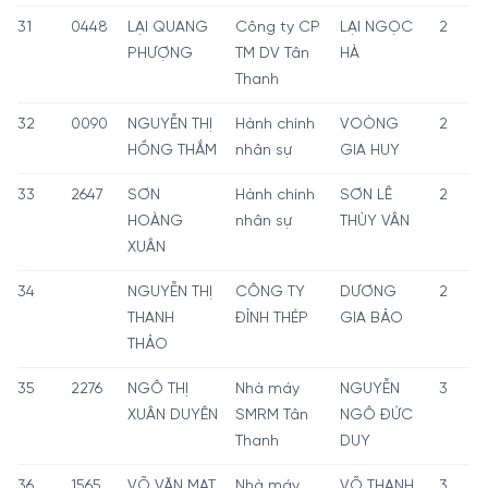
31
0448
LẠI QUANG
Công ty CP
LẠI NGỌC
2
PHƯỢNG
TM DV Tân
HÀ
Thanh
32
0090
NGUYỄN THỊ
Hành chính
VOÒNG
2
HỒNG THẮM
nhân sự
GIA HUY
33
2647
SƠN
Hành chính
SƠN LÊ
2
HOÀNG
nhân sự
THÙY VÂN
XUÂN
34
NGUYỄN THỊ
CÔNG TY
DƯƠNG
2
THANH
ĐỈNH THÉP
GIA BẢO
THẢO
35
2276
NGÔ THỊ
Nhà máy
NGUYỄN
3
XUÂN DUYÊN
SMRM Tân
NGÔ ĐỨC
Thanh
DUY
36
1565
VÕ VĂN MẠT
Nhà máy
VÕ THANH
3