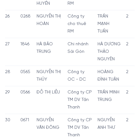
HUYỀN
RM
26
0268
NGUYỄN THỊ
Công ty
TRẦN
2
HOÀN
cho thuê
MẠNH
RM
TUẤN
27
1846
HÀ BẢO
Chi nhánh
HÀ DƯƠNG
2
TRUNG
Sài Gòn
THẢO
NGUYÊN
28
0565
NGUYỄN THỊ
Công ty
HOÀNG
2
THỦY
OC - DC
ĐÌNH TUÂN
29
0566
ĐỖ THỊ LIỄU
Công ty CP
TRẦN MINH
2
TM DV Tân
TRUNG
Thanh
30
0671
NGUYỄN
Công ty CP
NGUYỄN
2
VĂN ĐÔNG
TM DV Tân
ANH THƯ
Thanh