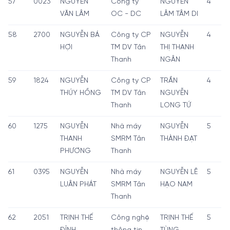
57
0023
NGUYỄN
Công ty
NGUYỄN
4
VĂN LÂM
OC - DC
LÂM TÂM DI
58
2700
NGUYỄN BÁ
Công ty CP
NGUYỄN
4
HỢI
TM DV Tân
THỊ THANH
Thanh
NGÂN
59
1824
NGUYỄN
Công ty CP
TRẦN
4
THÚY HỒNG
TM DV Tân
NGUYỄN
Thanh
LONG TỨ
60
1275
NGUYỄN
Nhà máy
NGUYỄN
5
THANH
SMRM Tân
THÀNH ĐẠT
PHƯƠNG
Thanh
61
0395
NGUYỄN
Nhà máy
NGUYỄN LÊ
5
LUÂN PHÁT
SMRM Tân
HẠO NAM
Thanh
62
2051
TRỊNH THẾ
Công nghệ
TRỊNH THẾ
5