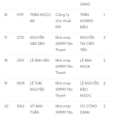
SANG
16
0119
TRẦN NGỌC
Công ty
TRẦN
1
AN
cho thuê
HOÀNG
RM
BẢO
17
2710
NGUYỄN
Nhà máy
NGUYỄN
2
VĂN TÁM
SMRM Tân
THỊ CẨM
Thanh
TIÊN
18
2149
LÊ ANH HẦU
Nhà máy
LÊ ANH
2
SMRM Tân
KHOA
Thanh
19
0876
LÊ THÁI
Nhà máy
LÊ NGUYỄN
2
NGUYÊN
SMRM Tân
BẢO
Thanh
NGỌC
20
1582
VŨ ANH
Nhà máy
VŨ CÔNG
2
TUẤN
SMRM Tân
DANH