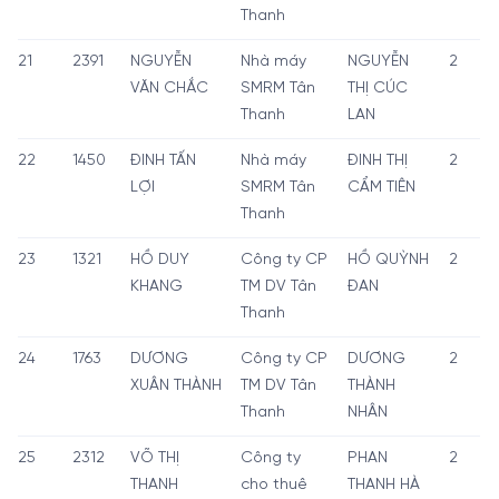
Thanh
21
2391
NGUYỄN
Nhà máy
NGUYỄN
2
VĂN CHẮC
SMRM Tân
THỊ CÚC
Thanh
LAN
22
1450
ĐINH TẤN
Nhà máy
ĐINH THỊ
2
LỢI
SMRM Tân
CẨM TIÊN
Thanh
23
1321
HỒ DUY
Công ty CP
HỒ QUỲNH
2
KHANG
TM DV Tân
ĐAN
Thanh
24
1763
DƯƠNG
Công ty CP
DƯƠNG
2
XUÂN THÀNH
TM DV Tân
THÀNH
Thanh
NHÂN
25
2312
VÕ THỊ
Công ty
PHAN
2
THANH
cho thuê
THANH HÀ