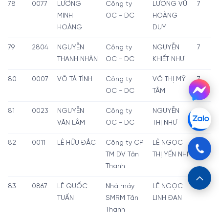
78
0077
LƯƠNG
Công ty
LƯƠNG VŨ
7
MINH
OC - DC
HOÀNG
HOÀNG
DUY
79
2804
NGUYỄN
Công ty
NGUYỄN
7
THANH NHÀN
OC - DC
KHIẾT NHƯ
80
0007
VÕ TÁ TÌNH
Công ty
VÕ THỊ MỸ
7
OC - DC
TÂM
81
0023
NGUYỄN
Công ty
NGUYỄN
7
VĂN LÂM
OC - DC
THỊ NHƯ
82
0011
LÊ HỮU ĐẮC
Công ty CP
LÊ NGỌC
7
TM DV Tân
THỊ YẾN NHI
Thanh
83
0867
LÊ QUỐC
Nhà máy
LÊ NGỌC
7
TUẤN
SMRM Tân
LINH ĐAN
Thanh