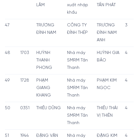
LÂM
xuất nhập
TẤN PHÁT
khẩu
47
TRƯƠNG
CÔNG TY
TRƯƠNG
3
ĐÌNH NAM
ĐỈNH THÉP
ĐÌNH NAM
ANH
48
1703
HUỲNH
Nhà máy
HUỲNH GIA
4
THANH
SMRM Tân
BẢO
PHONG
Thanh
49
1728
PHẠM
Nhà máy
PHẠM KIM
4
GIANG
SMRM Tân
NGỌC
KHANG
Thanh
50
0351
THIỀU DŨNG
Nhà máy
THIỀU THÁI
4
SMRM Tân
VỊ THIÊN
Thanh
51
1944
ĐẶNG VĂN
Nhà máy
ĐẶNG KIM
4