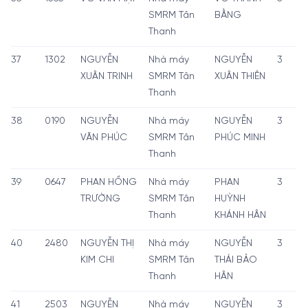
SMRM Tân
BẰNG
Thanh
37
1302
NGUYỄN
Nhà máy
NGUYỄN
3
XUÂN TRINH
SMRM Tân
XUÂN THIÊN
Thanh
38
0190
NGUYỄN
Nhà máy
NGUYỄN
3
VĂN PHÚC
SMRM Tân
PHÚC MINH
Thanh
39
0647
PHAN HỒNG
Nhà máy
PHAN
3
TRƯỜNG
SMRM Tân
HUỲNH
Thanh
KHÁNH HÂN
40
2480
NGUYỄN THỊ
Nhà máy
NGUYỄN
3
KIM CHI
SMRM Tân
THÁI BẢO
Thanh
HÂN
41
2503
NGUYỄN
Nhà máy
NGUYỄN
3