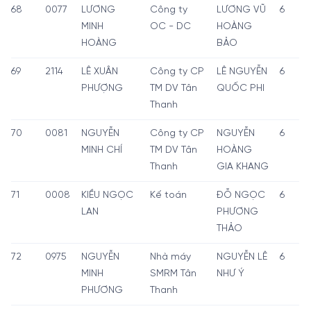
68
0077
LƯƠNG
Công ty
LƯƠNG VŨ
6
MINH
OC - DC
HOÀNG
HOÀNG
BẢO
69
2114
LÊ XUÂN
Công ty CP
LÊ NGUYỄN
6
PHƯỢNG
TM DV Tân
QUỐC PHI
Thanh
70
0081
NGUYỄN
Công ty CP
NGUYỄN
6
MINH CHÍ
TM DV Tân
HOÀNG
Thanh
GIA KHANG
71
0008
KIỀU NGỌC
Kế toán
ĐỖ NGỌC
6
LAN
PHƯƠNG
THẢO
72
0975
NGUYỄN
Nhà máy
NGUYỄN LÊ
6
MINH
SMRM Tân
NHƯ Ý
PHƯƠNG
Thanh