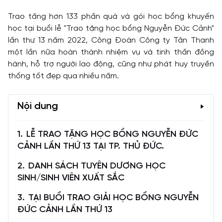
Trao tăng hơn 133 phần quà và gói học bổng khuyến
học tại buổi lễ "Trao tặng học bổng Nguyễn Đức Cảnh"
lần thư 13 năm 2022, Công Đoàn Công ty Tân Thanh
một lần nữa hoàn thành nhiệm vụ và tinh thần đồng
hành, hỗ trợ người lao động, cũng như phát huy truyền
thống tốt đẹp qua nhiều năm.
Nội dung
LỄ TRAO TẶNG HỌC BỔNG NGUYỄN ĐỨC
CẢNH LẦN THỨ 13 TẠI TP. THỦ ĐỨC.
DANH SÁCH TUYÊN DƯƠNG HỌC
SINH/SINH VIÊN XUẤT SẮC
TẠI BUỔI TRAO GIẢI HỌC BỔNG NGUYỄN
ĐỨC CẢNH LẦN THỨ 13