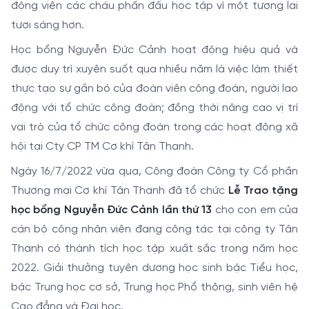
động viên các cháu phấn đấu học tập vì một tương lai
tươi sáng hơn.
Học bổng Nguyễn Đức Cảnh hoạt động hiệu quả và
được duy trì xuyên suốt qua nhiều năm là việc làm thiết
thực tạo sự gắn bó của đoàn viên công đoàn, người lao
động với tổ chức công đoàn; đồng thời nâng cao vị trí
vai trò của tổ chức công đoàn trong các hoạt động xã
hội tại Cty CP TM Cơ khí Tân Thanh.
Ngày 16/7/2022 vừa qua, Công đoàn Công ty Cổ phần
Thương mại Cơ khí Tân Thanh đã tổ chức
Lễ Trao tặng
học bổng Nguyễn Đức Cảnh lần thứ 13
cho con em của
cán bộ công nhân viên đang công tác tại công ty Tân
Thanh có thành tích học tập xuất sắc trong năm học
2022. Giải thưởng tuyên dương học sinh bậc Tiểu học,
bậc Trung học cơ sở, Trung học Phổ thông, sinh viên hệ
Cao đẳng và Đại học.