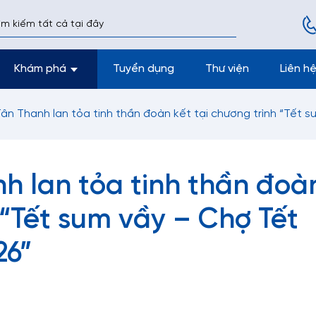
Khám phá
Tuyển dụng
Thư viện
Liên h
n Thanh lan tỏa tinh thần đoàn kết tại chương trình “Tết 
h lan tỏa tinh thần đoà
 “Tết sum vầy – Chợ Tết
26”