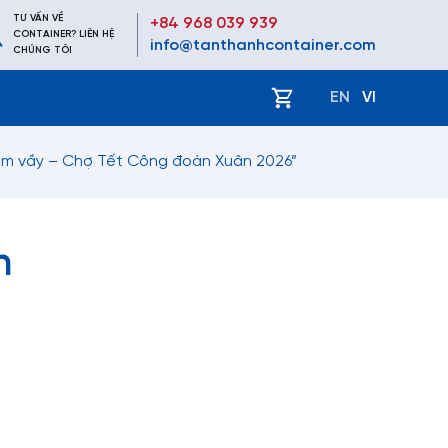
TƯ VẤN VỀ
+84 968 039 939
CONTAINER? LIÊN HỆ
info@tanthanhcontainer.com
CHÚNG TÔI
ệ
EN
VI
sum vầy – Chợ Tết Công đoàn Xuân 2026”
n