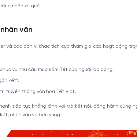
 công nhân xa quê.
ị nhân văn
er và các đơn vị khác tích cực tham gia các hoạt động trọ
 phục vụ nhu cầu mua sắm Tết của người lao động.
gắn kết”.
rị truyền thống văn hóa Tết Việt.
h tiếp tục khẳng định vai trò kết nối, đồng hành cùng ng
kết, nhân văn và bền vững.