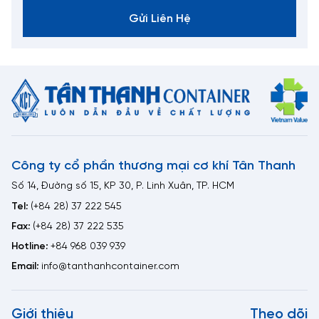
Gửi Liên Hệ
Công ty cổ phần thương mại cơ khí Tân Thanh
Số 14, Đường số 15, KP 30, P. Linh Xuân, TP. HCM
Tel:
(+84 28) 37 222 545
Fax:
(+84 28) 37 222 535
Hotline:
+84 968 039 939
Email:
info@tanthanhcontainer.com
Giới thiệu
Theo dõi