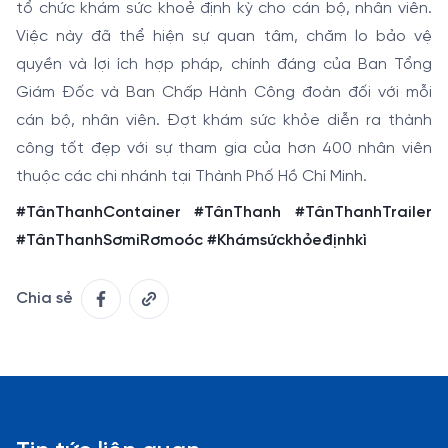
tổ chức khám sức khoẻ định kỳ cho cán bộ, nhân viên.
Việc này đã thể hiện sự quan tâm, chăm lo bảo vệ
quyền và lợi ích hợp pháp, chính đáng của Ban Tổng
Giám Đốc và Ban Chấp Hành Công đoàn đối với mỗi
cán bộ, nhân viên. Đợt khám sức khỏe diễn ra thành
công tốt đẹp với sự tham gia của hơn 400 nhân viên
thuộc các chi nhánh tại Thành Phố Hồ Chí Minh.
#TânThanhContainer #TânThanh #TânThanhTrailer
#TânThanhSơmiRơmoóc #Khámsứckhỏeđịnhkì
Chia sẻ