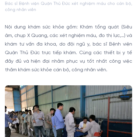
Bác sĩ Bệnh viện Quận Thủ Đức xét nghiệm máu cho cán bộ,
công nhân viên
Nội dung khám sức khỏe gồm: Khám tổng quát (Siêu
âm, chụp X Quang, các xét nghiệm máu, đo thị lực,…) và
khám tư vấn đa khoa, do đội ngũ y, bác sĩ Bệnh viện
Quận Thủ Đức trực tiếp khám. Cùng các thiết bị y tế
đầy đủ và hiện đại nhằm phục vụ tốt nhất công việc
thăm khám sức khỏe cán bộ, công nhân viên.