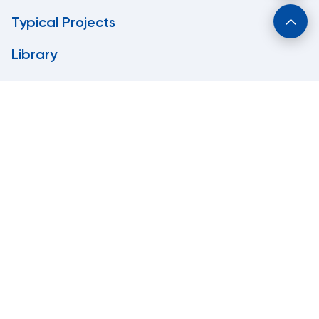
Typical Projects
Library
Contact
Semi-trailers sales & distribution
locations
Container sales, repair & warranty
locations
Semi-trailer repair & warranty services