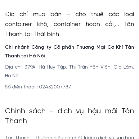
Địa chỉ mua bán – cho thuê các loại
container khô, container hoán cải,... Tân
Thanh tại Thái Bình
Chi nhánh Công ty Cổ phần Thương Mại Cơ Khí Tân
Thanh tại Hà Nội
Địa chỉ: 379A, Hà Huy Tập, Thị Trấn Yên Viên, Gia Lâm,
Hà Nội
Số điện thoại : 02432007787
Chính sách - dịch vụ hậu mãi Tân
Thanh
Tân Thanh - thương hiệu có chất lượng dịch vụ sau bán