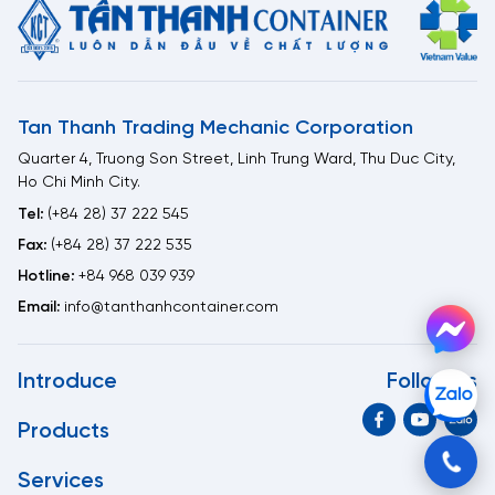
Tan Thanh Trading Mechanic Corporation
Quarter 4, Truong Son Street, Linh Trung Ward, Thu Duc City,
Ho Chi Minh City.
Tel:
(+84 28) 37 222 545
Fax:
(+84 28) 37 222 535
Hotline:
+84 968 039 939
Email:
info@tanthanhcontainer.com
Introduce
Follow us
Products
Services