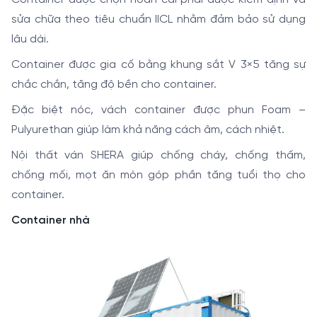
sửa chữa theo tiêu chuẩn IICL nhằm đảm bảo sử dụng
lâu dài.
Container được gia cố bằng khung sắt V 3×5 tăng sự
chắc chắn, tăng độ bền cho container.
Đặc biệt nóc, vách container được phun Foam –
Pulyurethan giúp làm khả năng cách âm, cách nhiệt.
Nội thất ván SHERA giúp chống cháy, chống thấm,
chống mối, mọt ăn mòn góp phần tăng tuổi thọ cho
container.
Container nhà