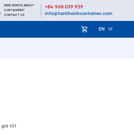
NEED ADVICE ABOUT
+84 968 039 939
CONTAINERS?
info@tanthanhcontainer.com
CONTACT US
EN
VI
iá tốt