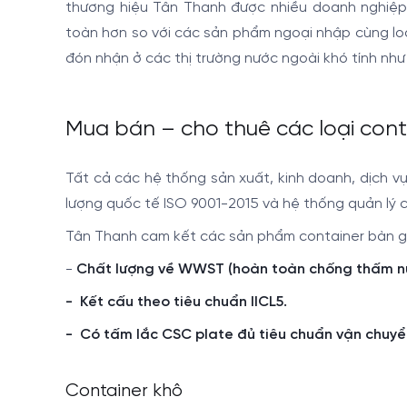
thương hiệu Tân Thanh được nhiều doanh nghiệp lớn
toàn hơn so với các sản phẩm ngoại nhập cùng 
đón nhận ở các thị trường nước ngoài khó tính
Mua bán – cho thuê các loại cont
Tất cả các hệ thống sản xuất, kinh doanh, dịch v
lượng quốc tế ISO 9001-2015 và hệ thống quản lý c
Tân Thanh cam kết các sản phẩm container bàn gi
-
Chất lượng về WWST (hoàn toàn chống thấm nước
- Kết cấu theo tiêu chuẩn IICL5.
- Có tấm lắc CSC plate đủ tiêu chuẩn vận chuy
Container khô