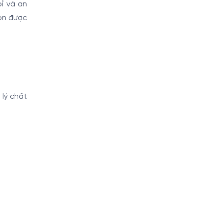
ỉ và an
òn được
 lý chất