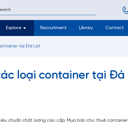
Explore
Recruitment
Library
Contact
ontainer tại Đà Lạt
ác loại container tại Đà
êu chuẩn chất lượng cao cấp. Mua bán cho thuê container g