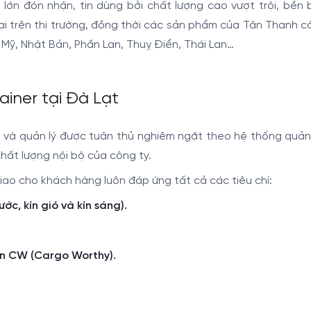
 đón nhận, tin dùng bởi chất lượng cao vượt trội, bền b
loại trên thị trường, đồng thời các sản phẩm của Tân Thanh c
 như Mỹ, Nhật Bản, Phần Lan, Thuỵ Điển, Thái Lan…
ainer tại Đà Lạt
ụ và quản lý được tuân thủ nghiêm ngặt theo hệ thống quản
hất lượng nội bộ của công ty.
ao cho khách hàng luôn đáp ứng tất cả các tiêu chí:
, kín gió và kín sáng).
ển CW (Cargo Worthy
).