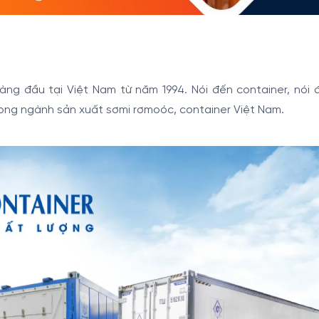
̀ng đầu tại Việt Nam từ năm 1994. Nói đến container, nói 
 trong ngành sản xuất sơmi rơmoóc, container Việt Nam.