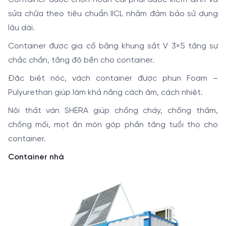
sửa chữa theo tiêu chuẩn IICL nhằm đảm bảo sử dụng
lâu dài.
Container được gia cố bằng khung sắt V 3×5 tăng sự
chắc chắn, tăng độ bền cho container.
Đặc biệt nóc, vách container được phun Foam –
Pulyurethan giúp làm khả năng cách âm, cách nhiệt.
Nội thất ván SHERA giúp chống cháy, chống thấm,
chống mối, mọt ăn mòn góp phần tăng tuổi thọ cho
container.
Container nhà