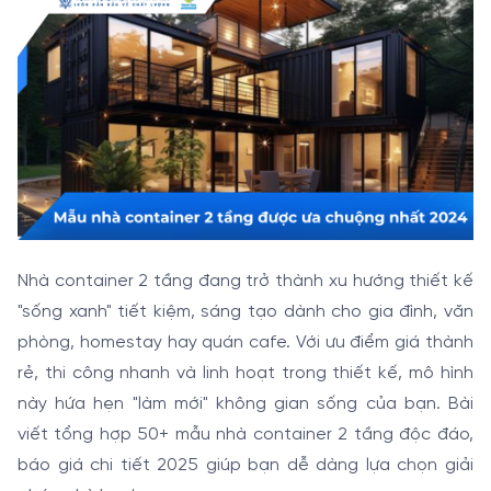
Nhà container 2 tầng đang trở thành xu hướng thiết kế
"sống xanh" tiết kiệm, sáng tạo dành cho gia đình, văn
phòng, homestay hay quán cafe. Với ưu điểm giá thành
rẻ, thi công nhanh và linh hoạt trong thiết kế, mô hình
này hứa hẹn "làm mới" không gian sống của bạn. Bài
viết tổng hợp 50+ mẫu nhà container 2 tầng độc đáo,
báo giá chi tiết 2025 giúp bạn dễ dàng lựa chọn giải